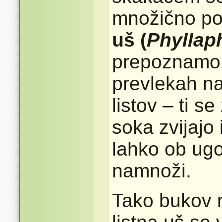
množično poj
uš (
Phyllaph
prepoznamo p
prevlekah na
listov – ti s
soka zvijajo 
lahko ob ug
namnoži.
Tako bukov r