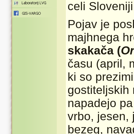
celi Sloveniji
Pojav je po
majhnega h
skakača (
Or
času (april, 
ki so prezimil
gostiteljskih
napadejo pa 
vrbo, jesen, 
bezeg, navad