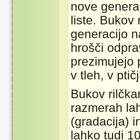
nove generaci
liste. Bukov
generacijo n
hrošči odpra
prezimujejo 
v tleh, v ptič
Bukov rilčka
razmerah la
(gradacija) 
lahko tudi 