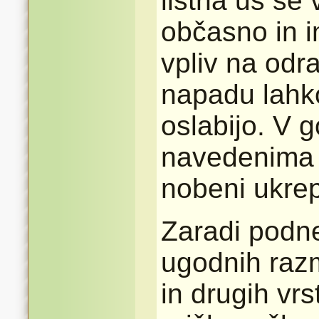
listna uš se 
občasno in 
vpliv na od
napadu lahk
oslabijo. V g
navedenima 
nobeni ukrep
Zaradi podn
ugodnih razm
in drugih vr