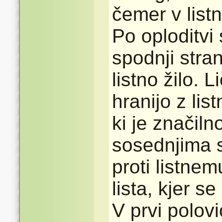
čemer v listn
Po oploditvi
spodnji stran
listno žilo. L
hranijo z lis
ki je značil
sosednjima s
proti listnem
lista, kjer se
V prvi polovi