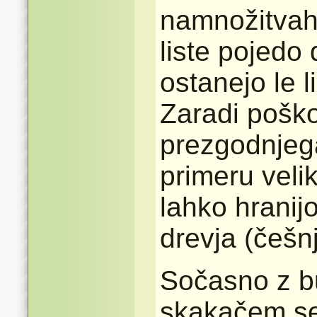
namnožitvah
liste pojedo 
ostanejo le li
Zaradi poško
prezgodnjeg
primeru veli
lahko hranij
drevja (češnj
Sočasno z b
skakačem se