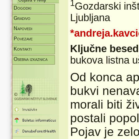
Objava v reviji
1
Gozdarski inšt
Dogodki
Ljubljana
Gradivo
Napovedi
*andreja.kavc
Povezave
Ključne bese
Kontakti
bukova listna u
Osebna izkaznica
Od konca ap
bukvi nenavad
morali biti ž
postali popol
Pojav je zel