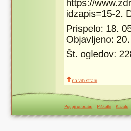
https://www.zd
idzapis=15-2. 
Prispelo: 18. 0
Objavljeno: 20.
Št. ogledov: 2
na vrh strani
Pogoji uporabe
Piškotki
Kazalo