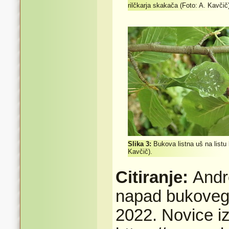
rilčkarja skakača (Foto: A. Kavčič)
Slika 3:
Bukova listna uš na listu
Kavčič).
Citiranje:
Andr
napad bukovega 
2022. Novice i