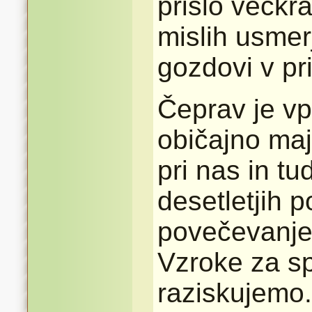
prišlo večkra
mislih usmer
gozdovi v pr
Čeprav je vp
običajno maj
pri nas in tu
desetletjih 
povečevanje 
Vzroke za sp
raziskujemo.