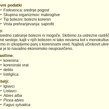
vni podatki
Frekvenca: srednje pogost
Skupina organizmov: makroglive
Tip bolezni: bolezni korenin
Vrsta prehranjevanja: saprofit
p:
redno zatiranje bolezni ni mogoče. Skrbimo za ustrezne rast
e sestoje, kajti v njih bolezen ni tako nevarna kot v monokult
mo in izkopljemo panj s koreninami vred. Najbolj učinkovit ukre
r je to navadno ekonomsko neupravičeno.
astline:
korenina
koreninski vrat
deblo
list/iglica
telji:
Iglavci
Listavci
Abies
alba
Picea
abies
Fagus
sylvatica