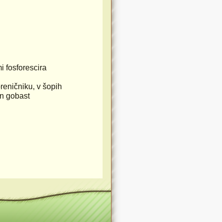
i fosforescira
oreničniku, v šopih
in gobast