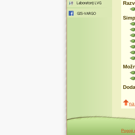
Razv
Simp
Možn
Doda
na
Pogoji