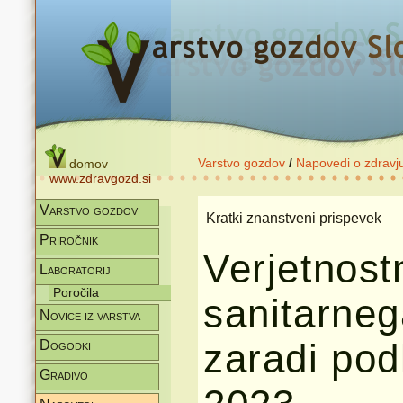
Varstvo gozdov
/
Napovedi o zdravj
domov
www.zdravgozd.si
Varstvo gozdov
Kratki znanstveni prispevek
Priročnik
Verjetnos
Laboratorij
Poročila
sanitarne
Novice iz varstva
zaradi pod
Dogodki
Gradivo