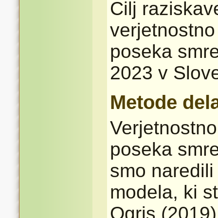
Cilj raziskave
verjetnostn
poseka smre
2023 v Sloven
Metode del
Verjetnostn
poseka smre
smo naredili
modela, ki st
Ogris (2019)