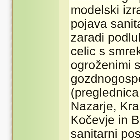
modelski izr
pojava sani
zaradi podl
celic s smrek
ogroženimi 
gozdnogosp
(preglednica
Nazarje, Kran
Kočevje in B
sanitarni po