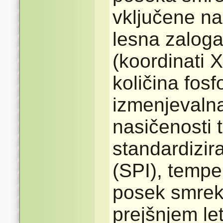
vključene na
lesna zaloga
(koordinati X
količina fosf
izmenjevalna
nasičenosti 
standardizir
(SPI), tempe
posek smrek
prejšnjem le