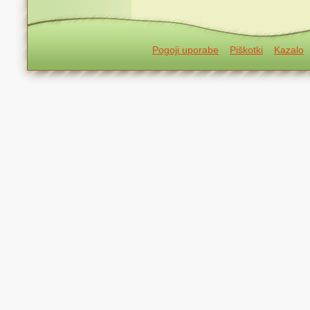
Pogoji uporabe
Piškotki
Kazalo