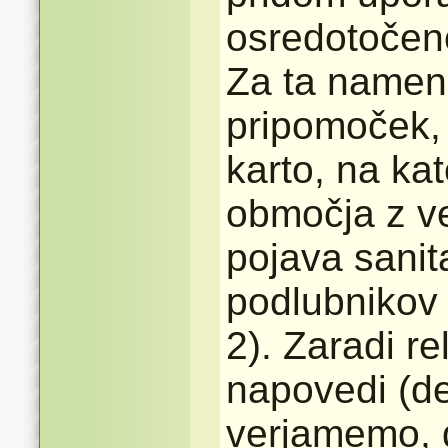
osredotočeno
Za ta namen 
pripomoček, t
karto, na ka
območja z ve
pojava sanit
podlubnikov 
2). Zaradi re
napovedi (de
verjamemo, 