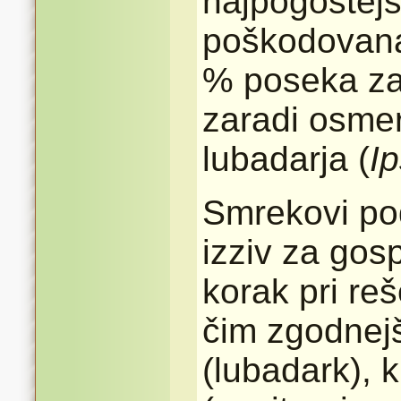
najpogostejša
poškodovana
% poseka za
zaradi osm
lubadarja (
I
Smrekovi pod
izziv za gos
korak pri re
čim zgodnejš
(lubadark), k