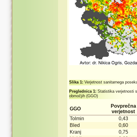
Slika 1:
Verjetnost sanitarnega poseka
Preglednica 1:
Statistika verjetnost
območjih (GGO)
Povprečna
GGO
verjetnost
Tolmin
0,43
Bled
0,60
Kranj
0,75