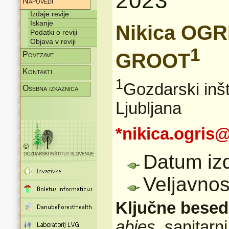
2023
Napovedi
Izdaje revije
Iskanje
Nikica OGR
Podatki o reviji
Objava v reviji
1
GROOT
Povezave
Kontakti
1
Gozdarski inšt
Osebna izkaznica
Ljubljana
*nikica.ogris
Datum iz
Veljavnos
Ključne bese
abies
, sanitar