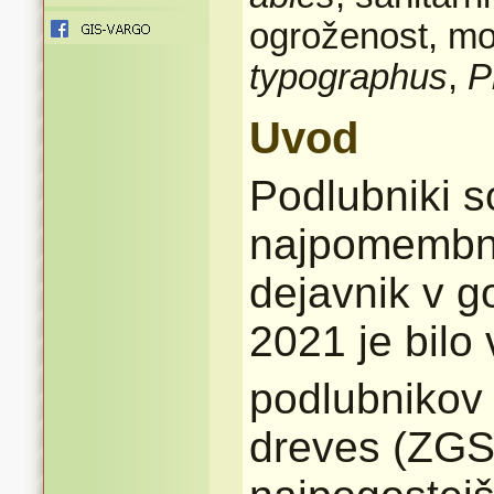
ogroženost, mo
typographus
,
P
Uvod
Podlubniki s
najpomembnej
dejavnik v go
2021 je bilo 
podlubnikov
dreves (ZGS,