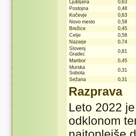
Ljubljana
0,63
Postojna
0,48
Kočevje
0,63
Novo mesto
0,58
Brežice
0,45
Celje
0,58
Nazarje
0,74
Slovenj
0,81
Gradec
Maribor
0,45
Murska
0,31
Sobota
Sežana
0,31
Razprava
Leto 2022 je 
odklonom te
najtoplejše d