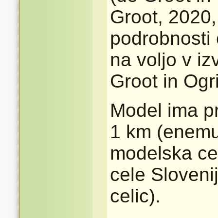
Groot, 2020,
podrobnosti 
na voljo v i
Groot in Ogr
Model ima pr
1 km (enemu
modelska cel
cele Sloveni
celic).