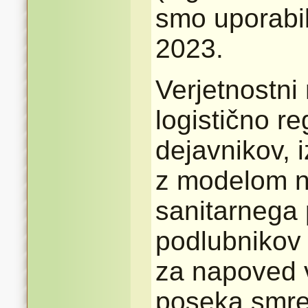
smo uporabil
2023.
Verjetnostni 
logistično re
dejavnikov, 
z modelom n
sanitarnega
podlubnikov 
za napoved v
poseka smre