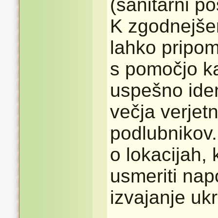
(sanitarni po
K zgodnejše
lahko pripom
s pomočjo ka
uspešno iden
večja verjet
podlubnikov.
o lokacijah,
usmeriti nap
izvajanje uk