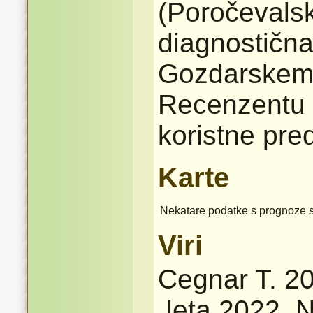
(Poročevalsk
diagnostičn
Gozdarskem i
Recenzentu 
koristne pre
Karte
Nekatare podatke s prognoze 
Viri
Cegnar T. 2
leta 2022. N