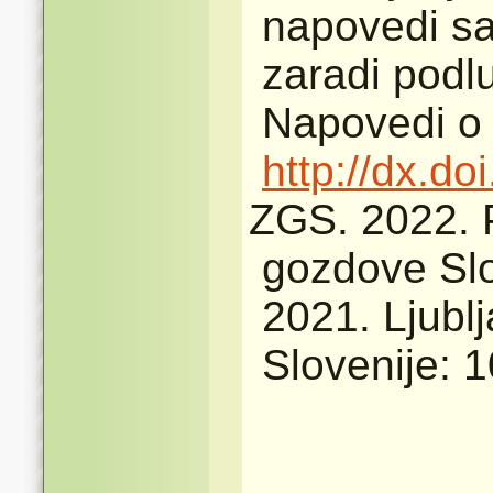
napovedi s
zaradi podlu
Napovedi o 
http://dx.d
ZGS. 2022. 
gozdove Slo
2021. Ljubl
Slovenije: 1