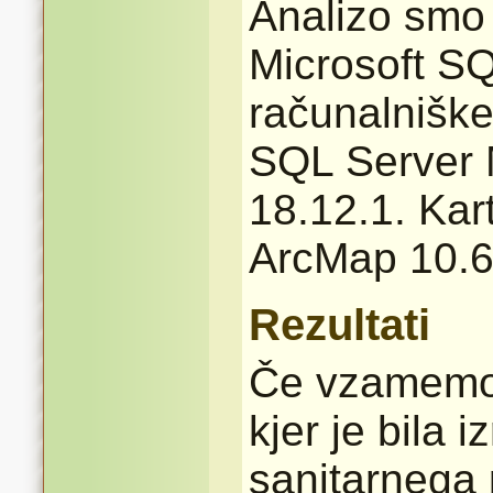
Analizo smo 
Microsoft S
računalnišk
SQL Server
18.12.1. Kar
ArcMap 10.6
Rezultati
Če vzamemo 
kjer je bila 
sanitarnega 