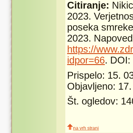
Citiranje:
Niki
2023. Verjetno
poseka smreke 
2023. Napovedi
https://www.zd
idpor=66
. DOI:
Prispelo: 15. 0
Objavljeno: 17.
Št. ogledov: 1
na vrh strani