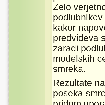
Zelo verjetn
podlubnikov 
kakor napove
predvideva 
zaradi podlu
modelskih cel
smreka.
Rezultate n
poseka smre
pridom upora