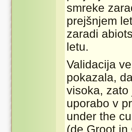
smreke zarad
prejšnjem le
zaradi abiot
letu.
Validacija v
pokazala, da
visoka, zato
uporabo v pr
under the cu
(de Groot in