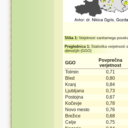
Slika 1:
Verjetnost sanitarnega poseka
Preglednica 1:
Statistika verjetnost
območjih (GGO)
Povprečna
GGO
verjetnost
Tolmin
0,71
Bled
0,80
Kranj
0,84
Ljubljana
0,73
Postojna
0,67
Kočevje
0,78
Novo mesto
0,76
Brežice
0,68
Celje
0,75