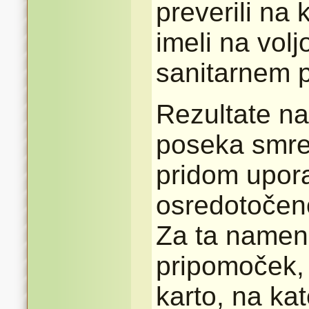
preverili na
imeli na vol
sanitarnem 
Rezultate n
poseka smre
pridom upora
osredotočeno
Za ta namen 
pripomoček, t
karto, na ka