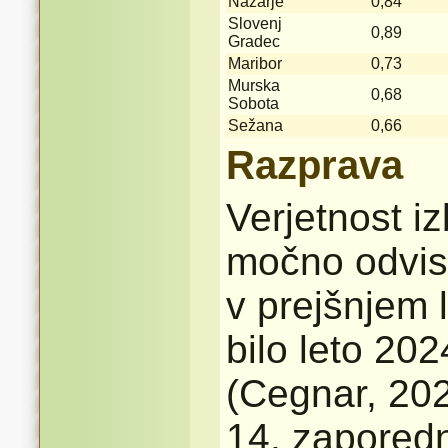
Nazarje
0,84
Slovenj
0,89
Gradec
Maribor
0,73
Murska
0,68
Sobota
Sežana
0,66
Razprava
Verjetnost i
močno odvis
v prejšnjem l
bilo leto 202
(Cegnar, 202
14. zaporedno