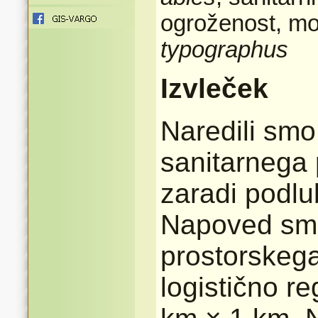
ogroženost, mo
typographus
Izvleček
Naredili smo
sanitarnega
zaradi podlu
Napoved smo
prostorskega 
logistično re