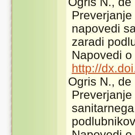
Ogris N., de
Preverjanje 
napovedi s
zaradi podlu
Napovedi o 
http://dx.d
Ogris N., de
Preverjanje
sanitarnega
podlubnikov
Napovedi o 