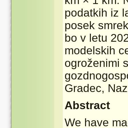
km × 1 km. 
podatkih iz l
posek smrek
bo v letu 20
modelskih ce
ogroženimi 
gozdnogospo
Gradec, Naza
Abstract
We have made