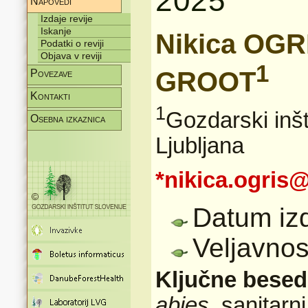
2025
Napovedi
Izdaje revije
Iskanje
Nikica OGR
Podatki o reviji
Objava v reviji
1
GROOT
Povezave
Kontakti
1
Gozdarski inšt
Osebna izkaznica
Ljubljana
*nikica.ogris
Datum iz
Veljavnos
Ključne bese
abies
, sanitar