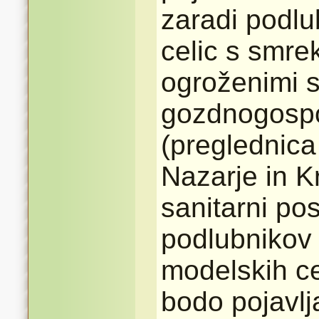
zaradi podl
celic s smrek
ogroženimi 
gozdnogosp
(preglednica
Nazarje in Kr
sanitarni po
podlubnikov 
modelskih ce
bodo pojavlj