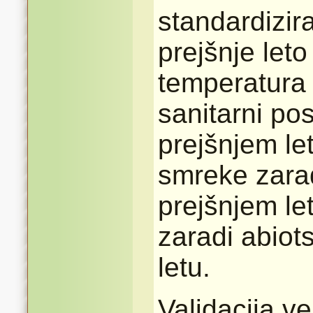
standardizir
prejšnje let
temperatura 
sanitarni po
prejšnjem le
smreke zarad
prejšnjem le
zaradi abiot
letu.
Validacija v