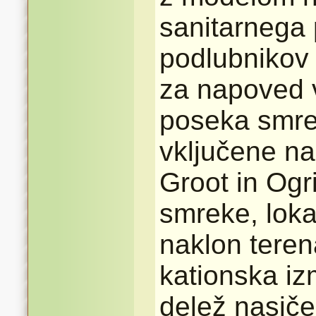
sanitarnega
podlubnikov 
za napoved v
poseka smre
vključene na
Groot in Ogr
smreke, lokac
naklon terena
kationska iz
delež nasiče