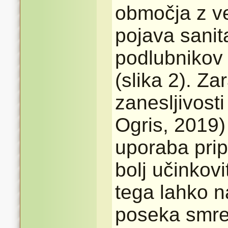
območja z ve
pojava sanit
podlubnikov 
(slika 2). Za
zanesljivost
Ogris, 2019)
uporaba prip
bolj učinkov
tega lahko 
poseka smre