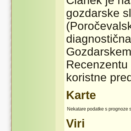
Članek je na
gozdarske s
(Poročevalsk
diagnostičn
Gozdarskem i
Recenzentu 
koristne pre
Karte
Nekatare podatke s prognoze 
Viri