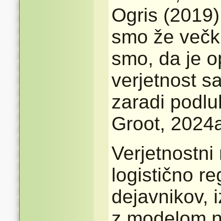
Ogris (2019)
smo že večkra
smo, da je o
verjetnost 
zaradi podlu
Groot, 2024a
Verjetnostni 
logistično re
dejavnikov, 
z modelom n