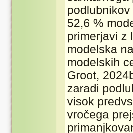
podlubnikov 
52,6 % model
primerjavi z
modelska na
modelskih ce
Groot, 2024b
zaradi podl
visok predv
vročega prej
primanjkovan