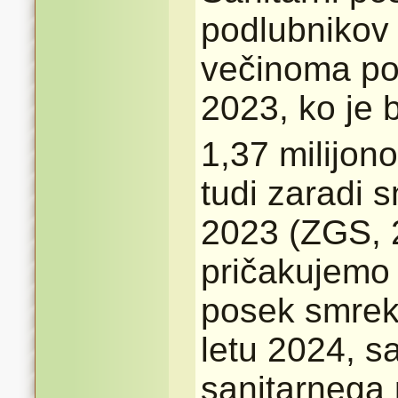
podlubnikov v
večinoma pos
2023, ko je 
1,37 milijon
tudi zaradi 
2023 (ZGS, 
pričakujemo 
posek smreke
letu 2024, s
sanitarnega