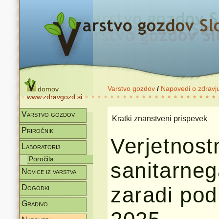
Varstvo gozdov
/
Napovedi o zdravj
domov
www.zdravgozd.si
Varstvo gozdov
Kratki znanstveni prispevek
Priročnik
Verjetnos
Laboratorij
Poročila
sanitarne
Novice iz varstva
zaradi pod
Dogodki
Gradivo