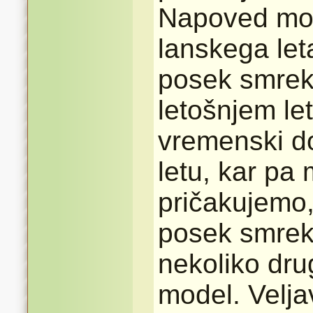
Napoved mode
lanskega let
posek smrek
letošnjem let
vremenski do
letu, kar pa
pričakujemo,
posek smrek
nekoliko dru
model. Velj