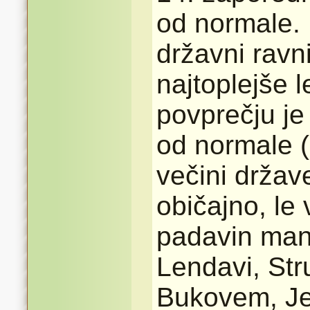
od normale. 
državni ravn
najtoplejše 
povprečju je
od normale (
večini držav
običajno, le v
padavin manj
Lendavi, Str
Bukovem, Jer