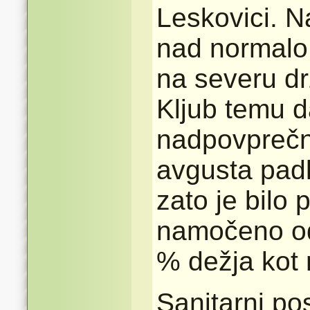
Leskovici. N
nad normalo 
na severu drž
Kljub temu d
nadpovprečno
avgusta pad
zato je bilo 
namočeno od 
% dežja kot 
Sanitarni po