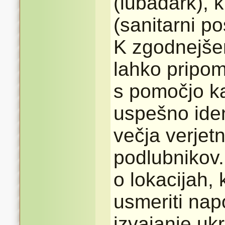
(lubadark), k
(sanitarni po
K zgodnejše
lahko pripom
s pomočjo ka
uspešno iden
večja verjet
podlubnikov.
o lokacijah,
usmeriti nap
izvajanje uk