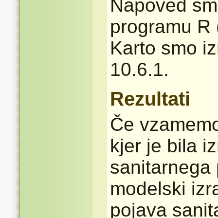
Napoved smo 
programu R 
Karto smo iz
10.6.1.
Rezultati
Če vzamemo 
kjer je bila 
sanitarnega 
modelski izr
pojava sani