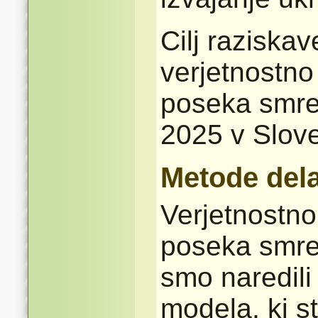
Cilj raziskave
verjetnostn
poseka smre
2025 v Sloven
Metode del
Verjetnostn
poseka smre
smo naredili
modela, ki st