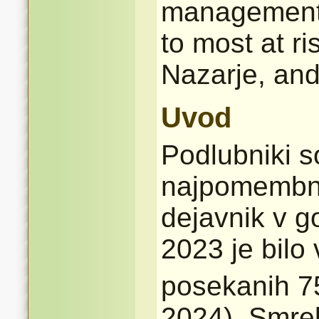
management 
to most at r
Nazarje, and
Uvod
Podlubniki s
najpomembnej
dejavnik v go
2023 je bilo 
posekanih 7
2024). Smrek