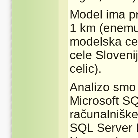
Model ima pr
1 km (enemu
modelska cel
cele Sloveni
celic).
Analizo smo 
Microsoft S
računalnišk
SQL Server 