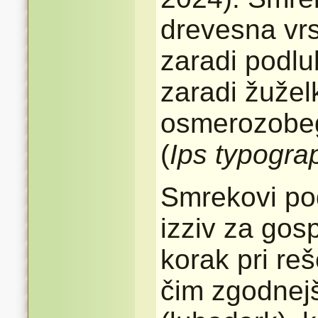
drevesna vrs
zaradi podl
zaradi žužel
osmerozobeg
(
Ips typogra
Smrekovi pod
izziv za gos
korak pri re
čim zgodnejš