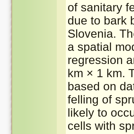
of sanitary 
due to bark 
Slovenia. T
a spatial mo
regression a
km × 1 km. T
based on dat
felling of sp
likely to oc
cells with sp