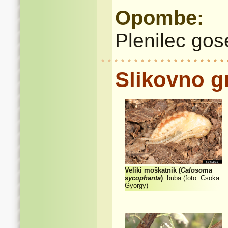
Opombe:
Plenilec gos
Slikovno g
Veliki moškatnik (
Calosoma
sycophanta
)
: buba (foto. Csoka
Gyorgy)