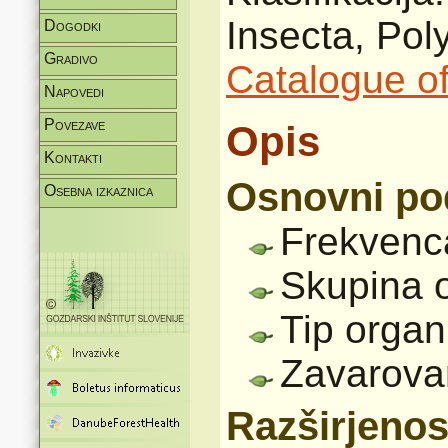
Insecta, Pol
Dogodki
Gradivo
Catalogue of
Napovedi
Povezave
Opis
Kontakti
Osnovni po
Osebna izkaznica
Frekvenc
Skupina 
Tip organ
Zavarova
Razširjenos