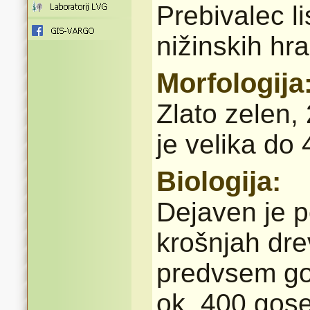
Prebivalec l
nižinskih hra
Morfologija
Zlato zelen,
je velika do
Biologija:
Dejaven je p
krošnjah dre
predvsem go
ok. 400 gose