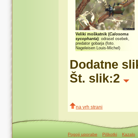
Veliki moškatnik (
Calosoma
sycophanta
)
: odrasel osebek,
predator gobarja (foto.
Nageleisen Louis-Michel)
Dodatne sli
Št. slik:2
na vrh strani
Pogoji uporabe
Piškotki
Kazalo