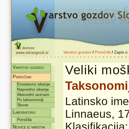
domov
Varstvo gozdov
/
Priročnik
/
Zapis o
www.zdravgozd.si
Veliki moš
Varstvo gozdov
Priročnik
Taksonomi
Enostavno iskanje
Napredno iskanje
Abecedni seznam
Latinsko im
Po taksonomiji
Slovar
Linnaeus, 1
Laboratorij
Poročila
Klasifikacij
Novice iz varstva