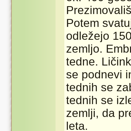
Prezimovališ
Potem svatu
odležejo 150
zemljo. Embr
tedne. Ličink
se podnevi i
tednih se zab
tednih se izl
zemlji, da pr
leta.