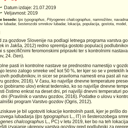
Datum izdaje: 21.07.2019
Veljavnost: 2019
ne besede:
Ips typographus
,
Pityogenes chalcographus
, namnožitev, navadn
v lubadar, šesterozobi smrekov lubadar, lokacija, populacija, gostota, mode
d
 za gozdove Slovenije na podlagi letnega programa varstva goz
ek in Jakša, 2012) redno spremlja gostoto populacij podlubnikov
i s specifičnimi feromonskimi pripravki ter s kontrolnimi nastava
v, 24. člen).
olne pasti in kontrolne nastave se prednostno namestijo v gozdovi
ajo lesno zalogo smreke več kot 50 %, ter kjer so se v preteklih 
ovih podlubnikov, in sicer se praviloma namesti ena past ali na
vu gozdov, 2016). V času, ko najvišje dnevne temperature prese
mo (pobiramo ulov) enkrat tedensko, ko so najvišje dnevne temp
sti čistimo enkrat na deset dni, pri najvišji dnevni temperaturi 
 dni (Pravilnik o varstvu gozdov, 2016). Podatke o ulovu v kont
alniški program Varstvo gozdov (Ogris, 2012).
raziskave je bil ugotoviti lokacije kontrolnih pasti, kjer je priš
ovega lubadarja (
Ips typographus
L., IT) in šesterozobega smr
ogenes chalcographus
L., PC) v letu 2019, ker bo na teh lokacij
šiti izvajanje ukrepov varstva gozdov pred podlubniki za prepr