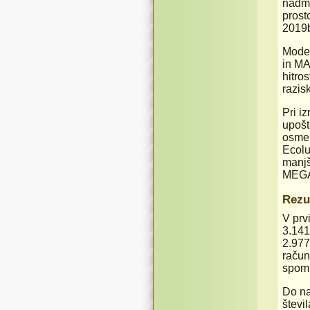
nadmo
prost
2019b
Model
in MA
hitro
razis
Pri i
upošt
osmer
Ecolu
manjš
MEGA,
Rezul
V prv
3.141
2.977
račun
spoml
Do na
števil