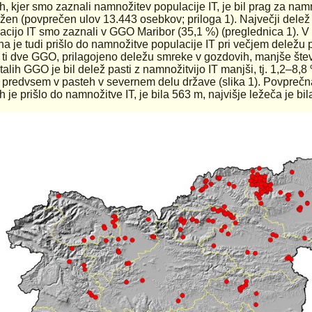
h, kjer smo zaznali namnožitev populacije IT, je bil prag za nam
žen (povprečen ulov 13.443 osebkov; priloga 1). Največji dele
acijo IT smo zaznali v GGO Maribor (35,1 %) (preglednica 1).
a je tudi prišlo do namnožitve populacije IT pri večjem deležu 
 ti dve GGO, prilagojeno deležu smreke v gozdovih, manjše števi
talih GGO je bil delež pasti z namnožitvijo IT manjši, tj. 1,2–8,
o predvsem v pasteh v severnem delu države (slika 1). Povprečn
ih je prišlo do namnožitve IT, je bila 563 m, najvišje ležeča je bi