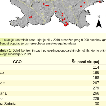
1:
Lokacije kontrolnih pasti, kjer je bil v 2019 presežen prag 9.000 osebkov
Ip
enost populacije osmerozobega smrekovega lubadarja
dnica 1:
Delež kontrolnih pasti po gozdnogospodarskih območjih, kjer je pr
vega lubadarja v 2019
GGO
Št. pasti skupaj
114
ice
186
168
vje
267
279
jana
266
bor
228
ka Sobota
30