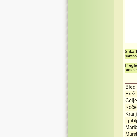
Slika 
namnož
Pregle
smreko
Bled
Brež
Celje
Koče
Kranj
Ljubl
Mari
Murs