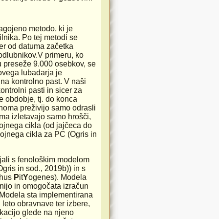
agojeno metodo, ki je
ilnika. Po tej metodi se
cer od datuma začetka
dlubnikov.V primeru, ko
 preseže 9.000 osebkov, se
ovega lubadarja je
a kontrolno past. V naši
ntrolni pasti in sicer za
 obdobje, tj. do konca
inoma preživijo samo odrasli
oma izletavajo samo hrošči,
ojnega cikla (od jajčeca do
ojnega cikla za PC (Ogris in
ali s fenološkim modelom
(Ogris in sod., 2019b)) in s
phus
P
it
Y
ogenes). Modela
enijo in omogočata izračun
. Modela sta implementirana
n leto obravnave ter izbere,
okacijo glede na njeno