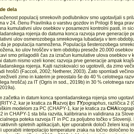
de dela
ženost populacij smrekovih podlubnikov smo ugotavljali s pril
na v 24. členu Pravilnika o varstvu gozdov in Prilogi 8 tega prav
una kumulativni ulov osebkov v posamezni kontrolni pasti, in si
adanskega rojenja do datuma konca razvoja prve generacije po
ativni ulov osmerozobega smrekovega lubadarja v tem obdobju
, da je populacija namnožena. Populacija šesterozobega smrek
žena, ko ulov hroščev v tem obdobju preseže 20.000 osebkov n
kavi smo prilagodili čas za izračun kumulative ulova osebkov v ko
i datum nismo vzeli konec razvoja prve generacije ampak krajše
adanskega rojenja. Kajti raziskovalci so ugotovili, da zimo več
adi hrošči (Faccoli, 2002; Netherer, 2003). Zato spomladi večin
 preživeli zimo in katerim je preostalo še do 40 % celotnega razv
lega hrošča) za IT (Ogris in sod., 2019b) in 30 % celotnega razv
 2019a).
 začetka in datum konca spomladanskega rojenja smo ugotavlj
 (RITY-2, kar je kratica za
R
azvoj
I
ps
TY
pographus
, različica 2 
oškim modelom za PC (CHAPY-1, kar je kratica za
CHA
lcogra
2 in CHAPY-1 sta bila razvita, kalibrirana in validirana za Slov
cialnega poteka razvoja IT in PC za poljubno točko v Sloveniji
raktivnih spletnih aplikacijah, kjer uporabnik določi želeni kraj i
eli uporabiti interpolacijo temperature zraka na točno določeno l