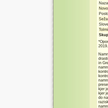
Naza
Novo
Post
Seža
Slov
Tolm
Skup
*Opom
2019.
Namno
drast
in Gr
namno
kontr
kontr
namno
prese
kjer 
kjer j
do na
razis
namno