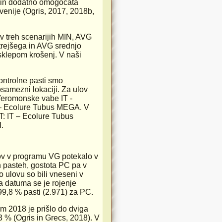
a in dodatno omogočata
venije (Ogris, 2017, 2018b,
v treh scenarijih MIN, AVG
trejšega in AVG srednjo
sklepom krošenj. V naši
ontrolne pasti smo
osamezni lokaciji. Za ulov
feromonske vabe IT -
 – Ecolure Tubus MEGA. V
T: IT – Ecolure Tubus
.
kov v programu VG potekalo v
ih pasteh, gostota PC pa v
o ulovu so bili vneseni v
a datuma se je rojenje
99,8 % pasti (2.971) za PC.
om 2018 je prišlo do dviga
2,3 % (Ogris in Grecs, 2018). V