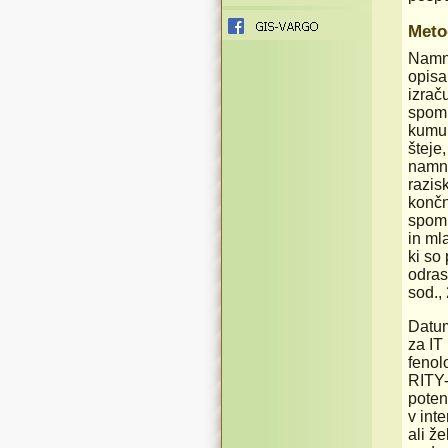
Meto
Namno
opisa
izrač
spoml
kumul
šteje
namno
razis
končn
spoml
in ml
ki so
odras
sod.,
Datum
za IT
fenol
RITY-
poten
v inte
ali ž