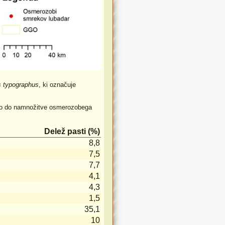
s typographus
, ki označuje
išlo do namnožitve osmerozobega
Delež pasti (%)
8,8
7,5
7,7
4,1
4,3
1,5
35,1
10