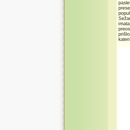
paste
prese
popul
Sežan
imata
preos
prišl
kater