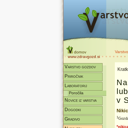
Varstv
domov
www.zdravgozd.si
Varstvo gozdov
Kratk
Priročnik
Na
Laboratorij
lu
Poročila
v 
Novice iz varstva
Dogodki
Niki
1
Gozda
Gradivo
*nikic