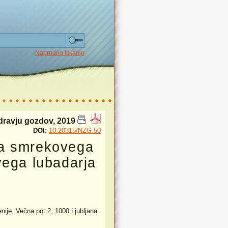
Napredno iskanje
dravju gozdov, 2019
DOI:
10.20315/NZG.50
ga smrekovega
vega lubadarja
ije, Večna pot 2, 1000 Ljubljana