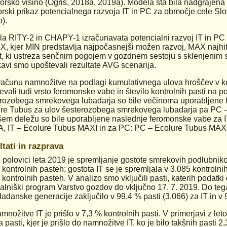
rsko višino (Ogris, 2018a, 2019a). Modela sta bila nadgrajen
orski prikaz potencialnega razvoja IT in PC za območje cele Slo
).
a RITY-2 in CHAPY-1 izračunavata potencialni razvoj IT in PC 
X, kjer MIN predstavlja najpočasnejši možen razvoj, MAX najhi
st, ki ustreza senčnim pogojem v gozdnem sestoju s sklenjenim 
kavi smo upoštevali rezultate AVG scenarija.
zračunu namnožitve na podlagi kumulativnega ulova hroščev v k
evali tudi vrsto feromonske vabe in število kontrolnih pasti na p
ozobega smrekovega lubadarja so bile večinoma uporabljene 
re Tubus za ulov šesterozobega smrekovega lubadarja pa PC
em deležu so bile uporabljene naslednje feromonske vabe za I
 IT – Ecolure Tubus MAXI in za PC: PC – Ecolure Tubus MAXI
tati in razprava
i polovici leta 2019 je spremljanje gostote smrekovih podlubni
 kontrolnih pasteh: gostota IT se je spremljala v 3.085 kontroln
 kontrolnih pasteh. V analizo smo vključili pasti, katerih podatki 
alniški program Varstvo gozdov do vključno 17. 7. 2019. Do teg
adanske generacije zaključilo v 99,4 % pasti (3.066) za IT in v 
množitve IT je prišlo v 7,3 % kontrolnih pasti. V primerjavi z let
a pasti, kjer je prišlo do namnožitve IT, ko je bilo takšnih pasti 