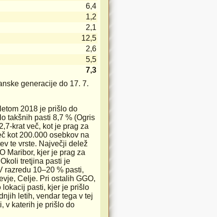
6,4
1,2
2,1
12,5
2,6
5,5
7,3
danske generacije do 17. 7.
letom 2018 je prišlo do
lo takšnih pasti 8,7 % (Ogris
,7-krat več, kot je prag za
več kot 200.000 osebkov na
ev te vrste. Največji delež
O Maribor, kjer je prag za
koli tretjina pasti je
V razredu 10–20 % pasti,
vje, Celje. Pri ostalih GGO,
okacij pasti, kjer je prišlo
ih letih, vendar tega v tej
 v katerih je prišlo do