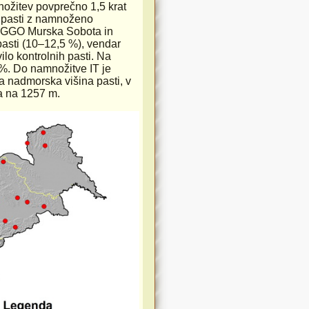
nožitev povprečno 1,5 krat
ž pasti z namnoženo
 V GGO Murska Sobota in
pasti (10–12,5 %), vendar
lo kontrolnih pasti. Na
8 %. Do namnožitve IT je
a nadmorska višina pasti, v
la na 1257 m.