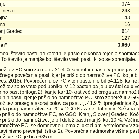
rje
374
 mesto
248
ojna
143
na
16
enj Gradec
614
in
127
aj*
3.060
ba: število pasti, pri katerih je prišlo do konca rojenja spomla
 To število je manjše kot število vseh pasti, ki so se spremljale.
žitev PC smo zaznali v 25,4 % kontrolnih pasti. V primerjavi z 
ičnega povečanja pasti, kjer je prišlo do namnožitve PC, ko je bi
ecs, 2018). Povprečen ulov PC v teh pasteh je bil 54.128, kar je 2
žitev za to vrsto podlubnika. V 12 pasteh pa je ulov štel celo 
olno past (priloga 2), kar je kar 10-krat več od praga za namnožit
olnih pasti, kjer je prišlo do namnožitve PC, smo zabeležili v GG
žitev presegla skoraj polovica pasti, tj. 41,9 % (preglednica 2). O
gla prag namnožitve za PC v GGO Nazarje, Tolmin in Sežana. 
je prišlo do namnožitve PC, so GGO: Kranj, Slovenj Gradec, Koče
e prišlo do namnožitve, je bil delež pasti manjši kot 10 %. Večino l
množitve PC, se domnevno ujema z lokacijami vetrolomov v zadnj
kavi nismo preverjali (slika 2). Povprečna nadmorska višina pasti,
žitve PC, je bila 635 m.