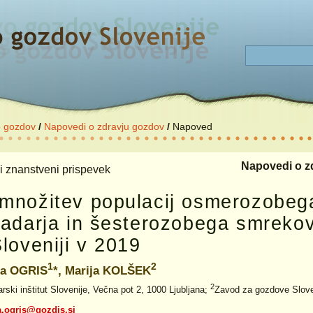
o gozdov
/
Napovedi o zdravju gozdov
/
Napoved
Napovedi o z
i znanstveni prispevek
množitev populacij osmerozobe
badarja in šesterozobega smreko
Sloveniji v 2019
1
2
ca OGRIS
*, Marija KOLŠEK
2
rski inštitut Slovenije, Večna pot 2, 1000 Ljubljana;
Zavod za gozdove Sloven
a.ogris@gozdis.si