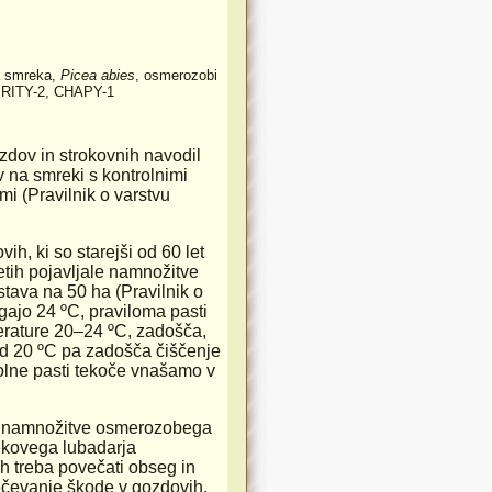
a smreka,
Picea abies
, osmerozobi
l, RITY-2, CHAPY-1
dov in strokovnih navodil
 na smreki s kontrolnimi
mi (Pravilnik o varstvu
h, ki so starejši od 60 let
letih pojavljale namnožitve
stava na 50 ha (Pravilnik o
gajo 24 ºC, praviloma pasti
erature 20–24 ºC, zadošča,
pod 20 ºC pa zadošča čiščenje
rolne pasti tekoče vnašamo v
lo do namnožitve osmerozobega
ekovega lubadarja
ah treba povečati obseg in
ečevanje škode v gozdovih.