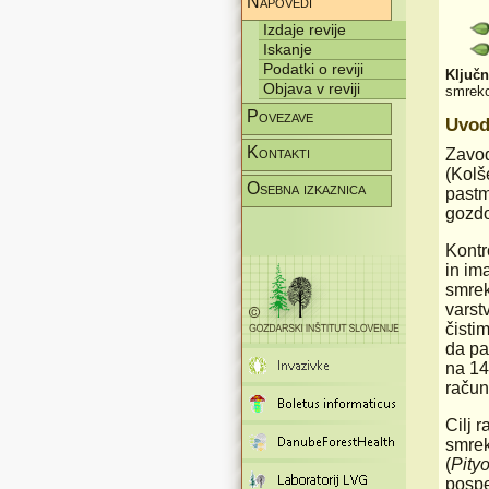
Napovedi
Izdaje revije
Iskanje
Podatki o reviji
Ključ
Objava v reviji
smreko
Povezave
Uvo
Kontakti
Zavod
(Kolš
Osebna izkaznica
pastm
gozdo
Kontr
in im
smrek
varst
čisti
da pa
na 14
račun
Cilj 
smrek
(
Pity
pospe