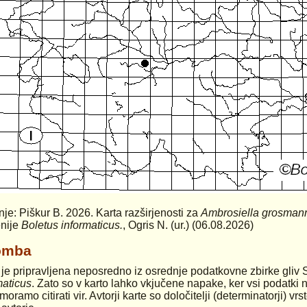
anje: Piškur B. 2026. Karta razširjenosti za
Ambrosiella grosman
nije
Boletus informaticus.
, Ogris N. (ur.) (06.08.2026)
omba
 je pripravljena neposredno iz osrednje podatkovne zbirke gliv 
maticus
. Zato so v karto lahko vkjučene napake, ker vsi podatki n
moramo citirati vir. Avtorji karte so določitelji (determinatorji) v