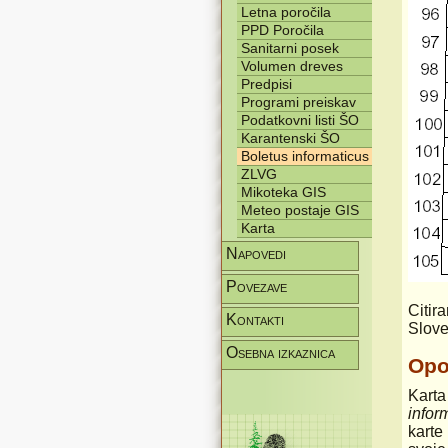
Letna poročila
PPD Poročila
Sanitarni posek
Volumen dreves
Predpisi
Programi preiskav
Podatkovni listi ŠO
Karantenski ŠO
Boletus informaticus
ZLVG
Mikoteka GIS
Meteo postaje GIS
Karta
Napovedi
Povezave
Citir
Kontakti
Slove
Osebna izkaznica
Op
Karta
infor
karte 