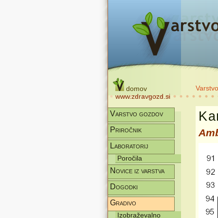
Varstv
domov
www.zdravgozd.si
Kar
Varstvo gozdov
Priročnik
Amb
Laboratorij
Poročila
Novice iz varstva
Dogodki
Gradivo
Izobraževalno