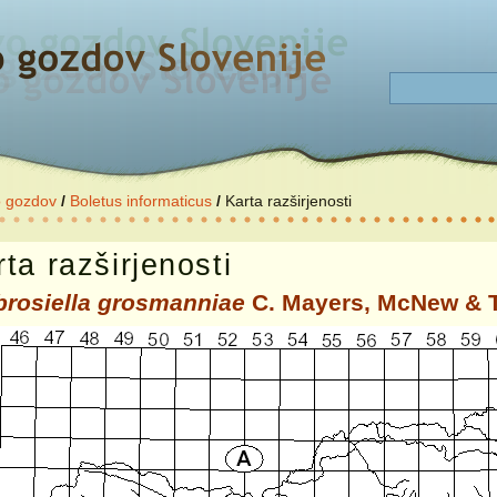
o gozdov
/
Boletus informaticus
/
Karta razširjenosti
ta razširjenosti
rosiella grosmanniae
C. Mayers, McNew & T.