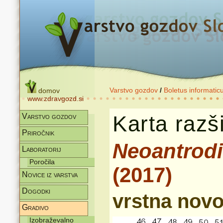
Varstvo gozdov
/
Boletus informatic
domov
www.zdravgozd.si
Karta razši
Varstvo gozdov
Priročnik
Neoantrodia
Laboratorij
Poročila
(2017)
Novice iz varstva
Dogodki
vrstna novo
Gradivo
Izobraževalno