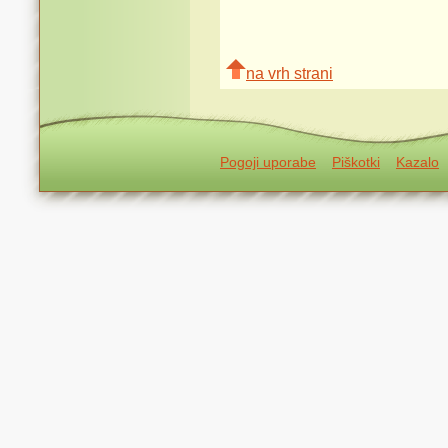
na vrh strani
Pogoji uporabe
Piškotki
Kazalo