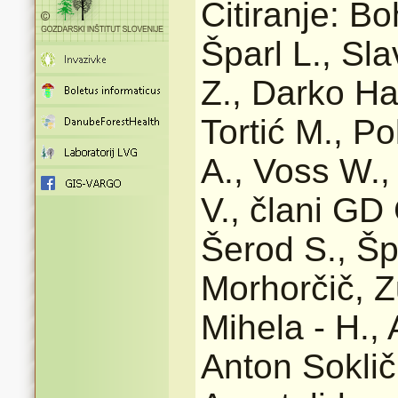
Citiranje: Bo
Šparl L., Sla
Z., Darko Ha
Tortić M., Po
A., Voss W.,
V., člani GD 
Šerod S., Šp
Morhorčič, Z
Mihela - H.,
Anton Soklič