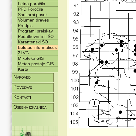
Letna poročila
PPD Poročila
Sanitarni posek
Volumen dreves
Predpisi
Programi preiskav
Podatkovni listi ŠO
Karantenski ŠO
Boletus informaticus
ZLVG
Mikoteka GIS
Meteo postaje GIS
Karta
Napovedi
Povezave
Kontakti
Osebna izkaznica