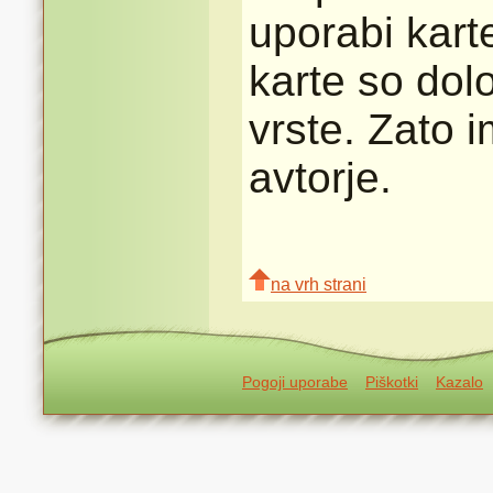
uporabi karte
karte so dolo
vrste. Zato 
avtorje.
na vrh strani
Pogoji uporabe
Piškotki
Kazalo