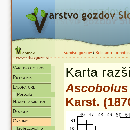
Varstvo gozdov
/
Boletus informatic
domov
www.zdravgozd.si
Karta razši
Varstvo gozdov
Priročnik
Ascobolus
Laboratorij
Poročila
Karst. (187
Novice iz varstva
Dogodki
Gradivo
Izobraževalno