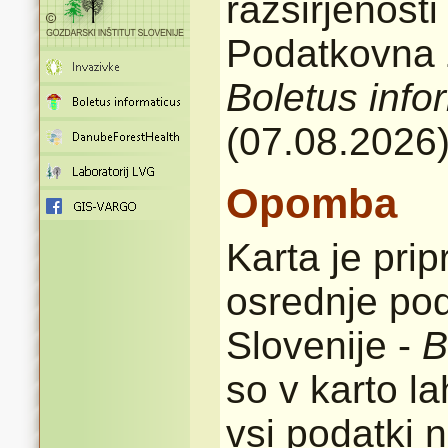
razširjenost
Podatkovna z
Boletus info
(07.08.2026
Opomba
Karta je pri
osrednje pod
Slovenije -
B
so v karto l
vsi podatki n