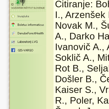
Citiranje: Bo
I., Arzenšek 
Novak M., Šuš
A., Darko Ha
Ivanovič A., 
Soklič A., Mi
Rot B., Selja
Došler B., Č
Kaiser S., V
R., Poler, Ka