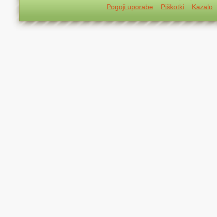
Pogoji uporabe
Piškotki
Kazalo