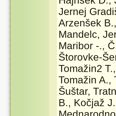
Hajnšek D., 
Jernej Gradiš
Arzenšek B., 
Mandelc, Jer
Maribor -., 
Štorovke-Še
Tomažin2 T.,
Tomažin A.,
Šuštar, Tratn
B., Kočjaž J.
Mednarodno 