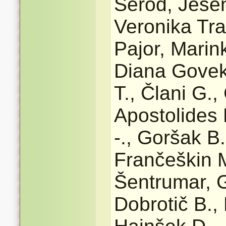
Šerod, Jesen
Veronika Tra
Pajor, Marin
Diana Govek
T., Člani G.,
Apostolides 
-., Goršak B.,
Frančeškin 
Šentrumar, G
Dobrotič B., 