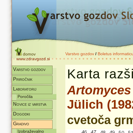
Varstvo gozdov
/
Boletus informatic
domov
www.zdravgozd.si
Karta razši
Varstvo gozdov
Priročnik
Artomyces
Laboratorij
Poročila
Jülich (198
Novice iz varstva
Dogodki
cvetoča grm
Gradivo
Izobraževalno