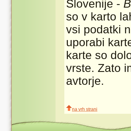
Slovenije -
B
so v karto l
vsi podatki n
uporabi karte
karte so dolo
vrste. Zato 
avtorje.
na vrh strani