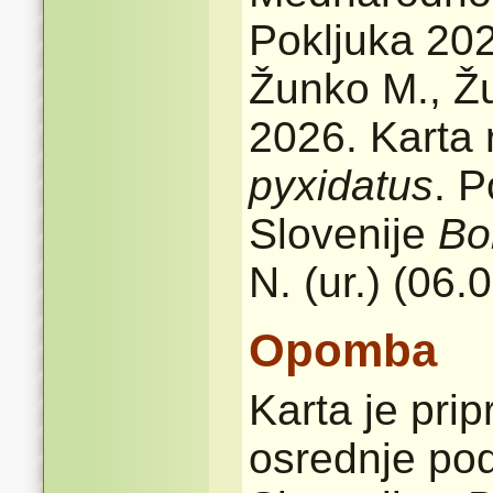
Pokljuka 202
Žunko M., Žu
2026. Karta 
pyxidatus
. P
Slovenije
Bo
N. (ur.) (06.
Opomba
Karta je pri
osrednje pod