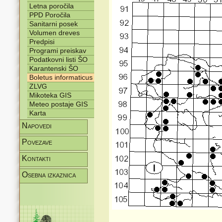
Letna poročila
PPD Poročila
Sanitarni posek
Volumen dreves
Predpisi
Programi preiskav
Podatkovni listi ŠO
Karantenski ŠO
Boletus informaticus
ZLVG
Mikoteka GIS
Meteo postaje GIS
Karta
Napovedi
Povezave
Kontakti
Osebna izkaznica