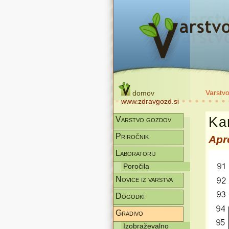
Varstv
domov
www.zdravgozd.si
Kar
Varstvo gozdov
Priročnik
Apr
Laboratorij
Poročila
Novice iz varstva
Dogodki
Gradivo
Izobraževalno