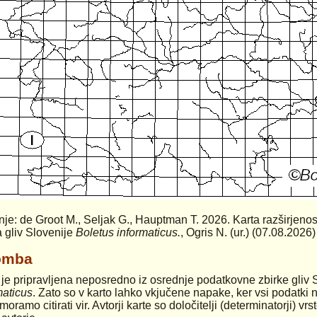
anje: de Groot M., Seljak G., Hauptman T. 2026. Karta razširjenos
a gliv Slovenije
Boletus informaticus.
, Ogris N. (ur.) (07.08.2026)
omba
 je pripravljena neposredno iz osrednje podatkovne zbirke gliv 
maticus
. Zato so v karto lahko vkjučene napake, ker vsi podatki n
moramo citirati vir. Avtorji karte so določitelji (determinatorji) v