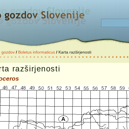
o gozdov
/
Boletus informaticus
/
Karta razširjenosti
ta razširjenosti
oceros