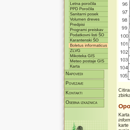
Letna poročila
PPD Poročila
Sanitarni posek
Volumen dreves
Predpisi
Programi preiskav
Podatkovni listi ŠO
Karantenski ŠO
Boletus informaticus
ZLVG
Mikoteka GIS
Meteo postaje GIS
Karta
Napovedi
Povezave
Citir
Kontakti
zbirk
Osebna izkaznica
Op
Karta
infor
karte 