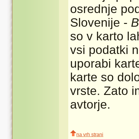
osrednje pod
Slovenije -
B
so v karto l
vsi podatki n
uporabi karte
karte so dolo
vrste. Zato 
avtorje.
na vrh strani