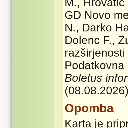
M., Hrovatič 
GD Novo mes
N., Darko Ha
Dolenc F., Z
razširjenost
Podatkovna z
Boletus info
(08.08.2026
Opomba
Karta je pri