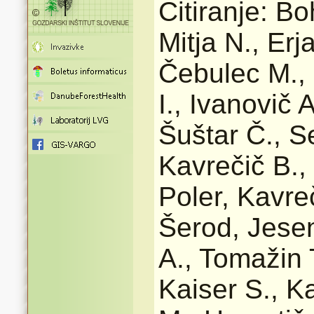
Citiranje: Bo
Mitja N., Erja
Čebulec M., 
I., Ivanovič 
Šuštar Č., S
Kavrečič B.,
Poler, Kavreč
Šerod, Jesen
A., Tomažin 
Kaiser S., Ka