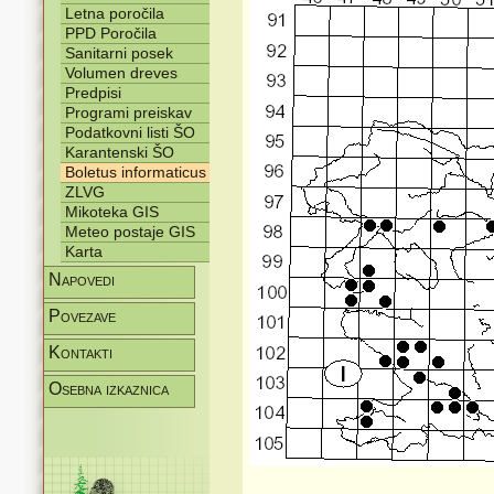
Letna poročila
PPD Poročila
Sanitarni posek
Volumen dreves
Predpisi
Programi preiskav
Podatkovni listi ŠO
Karantenski ŠO
Boletus informaticus
ZLVG
Mikoteka GIS
Meteo postaje GIS
Karta
Napovedi
Povezave
Kontakti
Osebna izkaznica