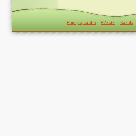
Pogoji uporabe
Piškotki
Kazalo