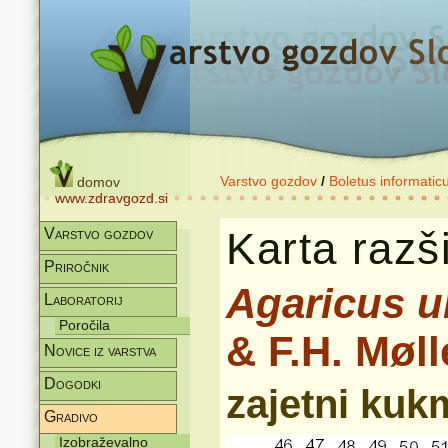
Varstvo gozdov
/
Boletus informatic
domov
www.zdravgozd.si
Karta razši
Varstvo gozdov
Priročnik
Agaricus u
Laboratorij
Poročila
& F.H. Møll
Novice iz varstva
Dogodki
zajetni kuk
Gradivo
Izobraževalno