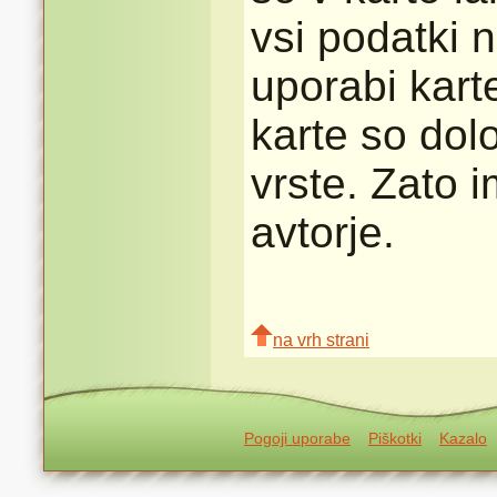
vsi podatki n
uporabi karte
karte so dolo
vrste. Zato 
avtorje.
na vrh strani
Pogoji uporabe
Piškotki
Kazalo