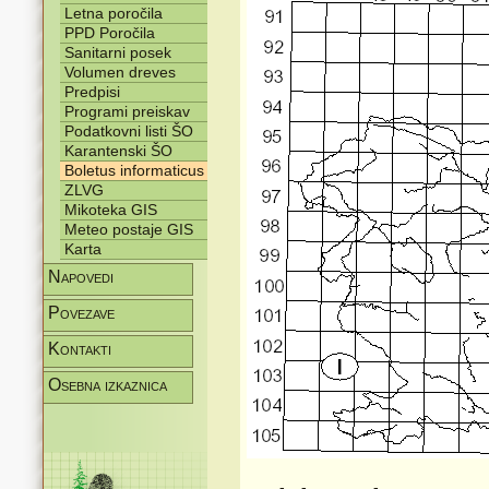
Letna poročila
PPD Poročila
Sanitarni posek
Volumen dreves
Predpisi
Programi preiskav
Podatkovni listi ŠO
Karantenski ŠO
Boletus informaticus
ZLVG
Mikoteka GIS
Meteo postaje GIS
Karta
Napovedi
Povezave
Kontakti
Osebna izkaznica