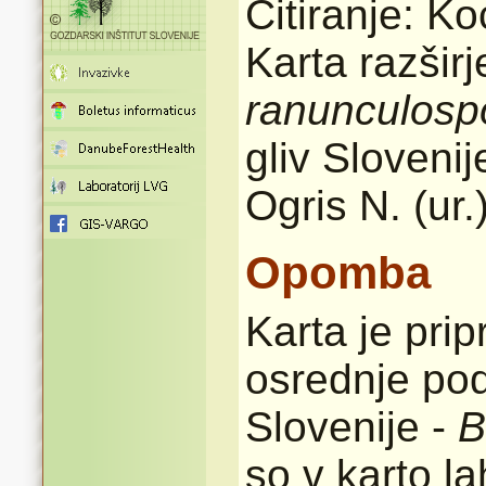
Citiranje: Ko
Karta razšir
ranunculos
gliv Sloveni
Ogris N. (ur.
Opomba
Karta je pri
osrednje pod
Slovenije -
B
so v karto l