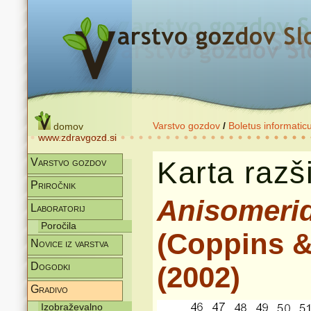
Varstvo gozdov
/
Boletus informatic
domov
www.zdravgozd.si
Karta razši
Varstvo gozdov
Priročnik
Anisomeri
Laboratorij
Poročila
(Coppins &
Novice iz varstva
Dogodki
(2002)
Gradivo
Izobraževalno