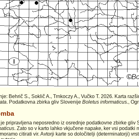
anje: Behrič S., Soklič A., Trnkoczy A., Vučko T. 2026. Karta razši
ata
. Podatkovna zbirka gliv Slovenije
Boletus informaticus.
, Ogr
omba
 je pripravljena neposredno iz osrednje podatkovne zbirke gliv 
maticus
. Zato so v karto lahko vkjučene napake, ker vsi podatki n
moramo citirati vir. Avtorji karte so določitelji (determinatorji) v