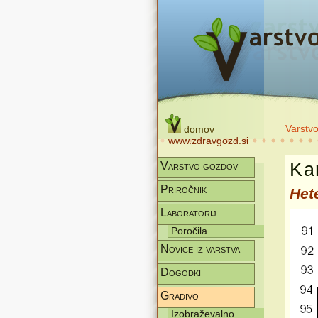
Varstv
domov
www.zdravgozd.si
Kar
Varstvo gozdov
Priročnik
Het
Laboratorij
Poročila
Novice iz varstva
Dogodki
Gradivo
Izobraževalno