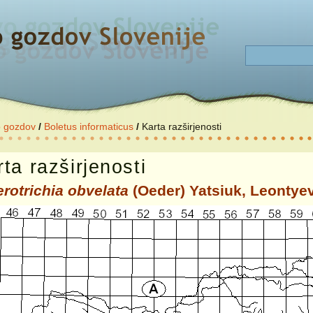
o gozdov
/
Boletus informaticus
/
Karta razširjenosti
ta razširjenosti
erotrichia obvelata
(Oeder) Yatsiuk, Leontyev