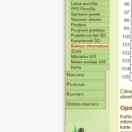
Letna poročila
PPD Poročila
Sanitarni posek
Volumen dreves
Predpisi
Programi preiskav
Podatkovni listi ŠO
Karantenski ŠO
Boletus informaticus
ZLVG
Mikoteka GIS
Meteo postaje GIS
Karta
Napovedi
Povezave
Citir
Kontakti
obvel
Osebna izkaznica
Op
Karta
infor
karte 