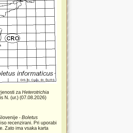
rjenosti za
Heterotrichia
is N. (ur.) (07.08.2026)
Slovenije -
Boletus
iso recenzirani. Pri uporabi
rste. Zato ima vsaka karta