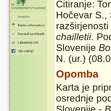
Citiranje: To
Hočevar S., 
razširjenost
chailletii
. Po
Slovenije
Bo
N. (ur.) (08.
Opomba
Karta je pri
osrednje pod
Slovenije -
B