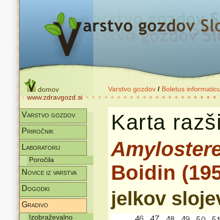
Varstvo gozdov
/
Boletus informatic
domov
www.zdravgozd.si
Karta razši
Varstvo gozdov
Priročnik
Amylostere
Laboratorij
Poročila
Boidin (19
Novice iz varstva
Dogodki
jelkov sloj
Gradivo
Izobraževalno