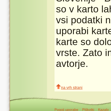
so v karto l
vsi podatki n
uporabi karte
karte so dolo
vrste. Zato 
avtorje.
na vrh strani
Pogoji uporabe
Piškotki
Kazalo