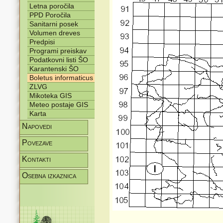
Letna poročila
PPD Poročila
Sanitarni posek
Volumen dreves
Predpisi
Programi preiskav
Podatkovni listi ŠO
Karantenski ŠO
Boletus informaticus
ZLVG
Mikoteka GIS
Meteo postaje GIS
Karta
Napovedi
Povezave
Kontakti
Osebna izkaznica