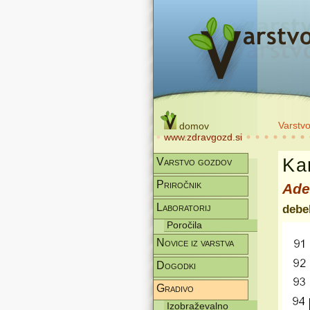
Varstv
domov
www.zdravgozd.si
Kar
Varstvo gozdov
Priročnik
Ade
Laboratorij
debe
Poročila
Novice iz varstva
Dogodki
Gradivo
Izobraževalno