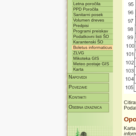
Letna poročila
PPD Poročila
Sanitarni posek
Volumen dreves
Predpisi
Programi preiskav
Podatkovni listi ŠO
Karantenski ŠO
Boletus informaticus
ZLVG
Mikoteka GIS
Meteo postaje GIS
Karta
Napovedi
Povezave
Kontakti
Citir
Osebna izkaznica
Podat
Op
Karta
infor