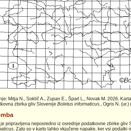
anje: Mitja N., Soklič A., Zupan E., Šparl L., Novak M. 2026. Kart
kovna zbirka gliv Slovenije
Boletus informaticus.
, Ogris N. (ur.
omba
 je pripravljena neposredno iz osrednje podatkovne zbirke gliv 
maticus
. Zato so v karto lahko vkjučene napake, ker vsi podatki n