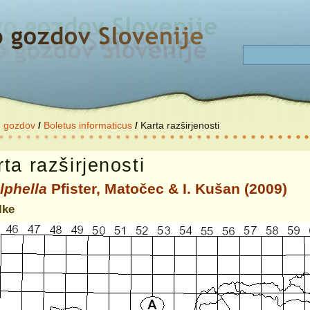
o gozdov
/
Boletus informaticus
/
Karta razširjenosti
ta razširjenosti
lphella
Pfister, Matočec & I. Kušan (2009)
lke