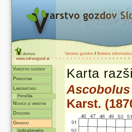
Varstvo gozdov
/
Boletus informatic
domov
www.zdravgozd.si
Karta razši
Varstvo gozdov
Priročnik
Ascobolus
Laboratorij
Poročila
Karst. (187
Novice iz varstva
Dogodki
Gradivo
Izobraževalno