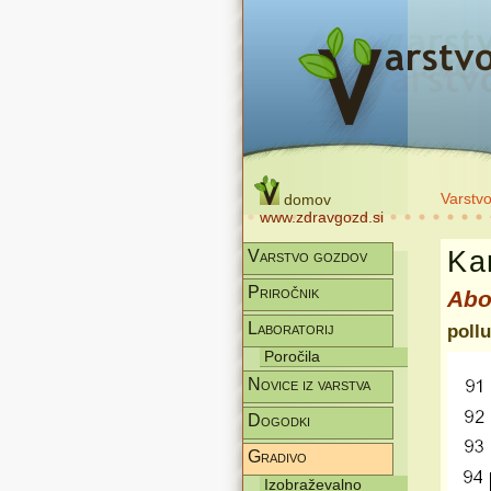
Varstv
domov
www.zdravgozd.si
Kar
Varstvo gozdov
Priročnik
Abo
Laboratorij
pollu
Poročila
Novice iz varstva
Dogodki
Gradivo
Izobraževalno