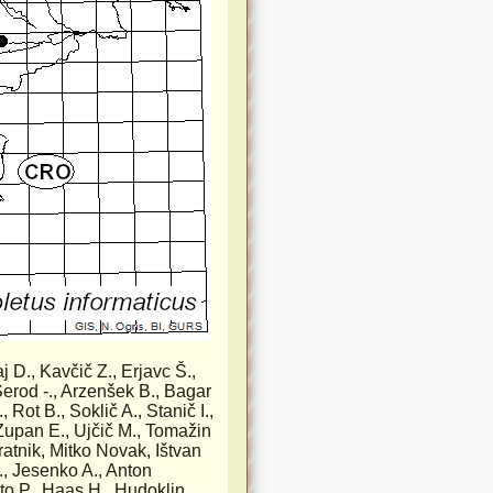
aj D., Kavčič Z., Erjavc Š.,
Šerod -., Arzenšek B., Bagar
Rot B., Soklič A., Stanič I.,
 Zupan E., Ujčič M., Tomažin
ratnik, Mitko Novak, Ištvan
., Jesenko A., Anton
o P., Haas H., Hudoklin