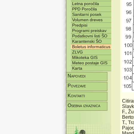
Letna poročila
PPD Poročila
Sanitarni posek
Volumen dreves
Predpisi
Programi preiskav
Podatkovni listi ŠO
Karantenski ŠO
Boletus informaticus
ZLVG
Mikoteka GIS
Meteo postaje GIS
Karta
Napovedi
Povezave
Kontakti
Citira
Osebna izkaznica
Slavk
F., Ž
Berto
T., T
Pajor
Mande