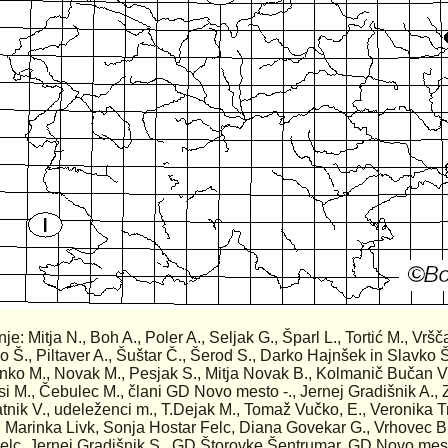
nje: Mitja N., Boh A., Poler A., Seljak G., Šparl L., Tortić M., Vršč
o Š., Piltaver A., Šuštar Č., Šerod S., Darko Hajnšek in Slavko 
unko M., Novak M., Pesjak S., Mitja Novak B., Kolmanič Bučan V., 
si M., Čebulec M., člani GD Novo mesto -., Jernej Gradišnik A.,
ratnik V., udeleženci m., T.Dejak M., Tomaž Vučko, E., Veronika T
, Marinka Livk, Sonja Hostar Felc, Diana Govekar G., Vrhovec B
lc, Jernej Gradišnik S., GD Štorovke Šentrumar, GD Novo mest