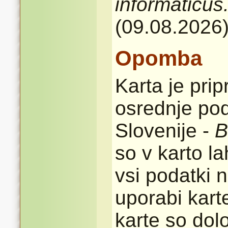
informaticus
(09.08.2026
Opomba
Karta je pri
osrednje pod
Slovenije -
B
so v karto l
vsi podatki n
uporabi karte
karte so dolo