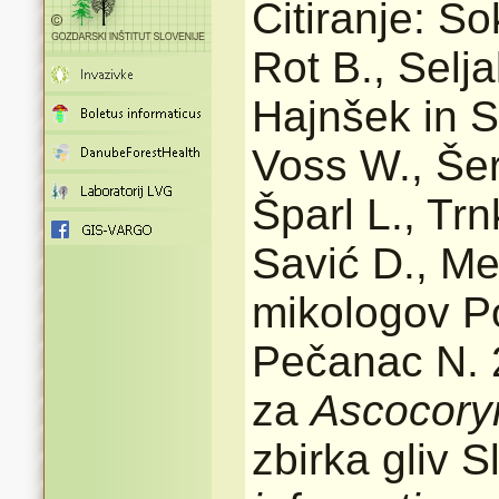
Citiranje: So
Rot B., Selj
Hajnšek in Sl
Voss W., Šer
Šparl L., Tr
Savić D., M
mikologov Po
Pečanac N. 2
za
Ascocory
zbirka gliv 