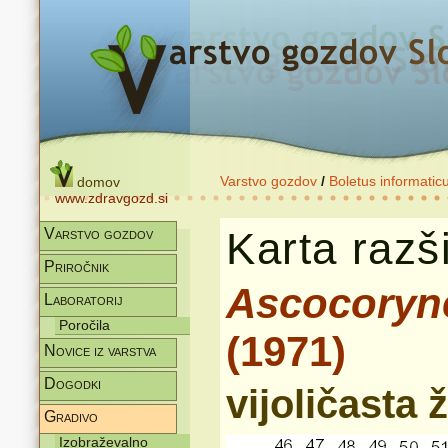
Varstvo gozdov
/
Boletus informatic
domov
www.zdravgozd.si
Karta razši
Varstvo gozdov
Priročnik
Ascocoryn
Laboratorij
Poročila
(1971)
Novice iz varstva
Dogodki
vijoličasta 
Gradivo
Izobraževalno