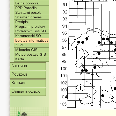
Letna poročila
PPD Poročila
Sanitarni posek
Volumen dreves
Predpisi
Programi preiskav
Podatkovni listi ŠO
Karantenski ŠO
Boletus informaticus
ZLVG
Mikoteka GIS
Meteo postaje GIS
Karta
Napovedi
Povezave
Kontakti
Osebna izkaznica