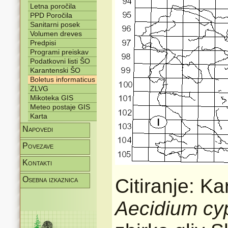
Letna poročila
PPD Poročila
Sanitarni posek
Volumen dreves
Predpisi
Programi preiskav
Podatkovni listi ŠO
Karantenski ŠO
Boletus informaticus
ZLVG
Mikoteka GIS
Meteo postaje GIS
Karta
Napovedi
Povezave
Kontakti
Osebna izkaznica
Citiranje: Ka
Aecidium cy