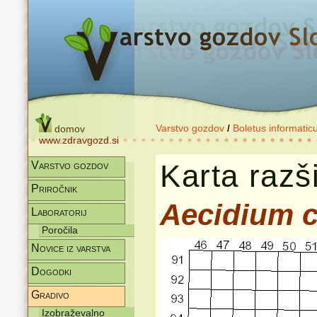
Varstvo gozdov
/
Boletus informatic
domov
www.zdravgozd.si
Karta razši
Varstvo gozdov
Priročnik
Aecidium c
Laboratorij
Poročila
Novice iz varstva
Dogodki
Gradivo
Izobraževalno