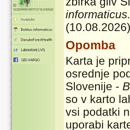
zbirka gliv 
informaticus
(10.08.2026
Opomba
Karta je pri
osrednje pod
Slovenije -
B
so v karto l
vsi podatki n
uporabi karte