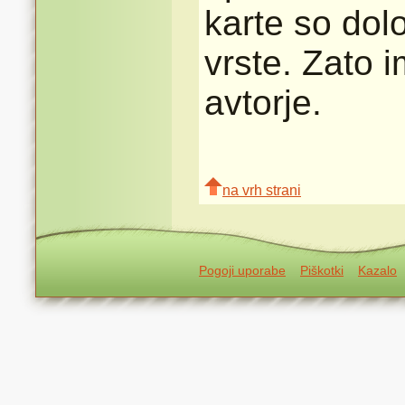
karte so dolo
vrste. Zato 
avtorje.
na vrh strani
Pogoji uporabe
Piškotki
Kazalo