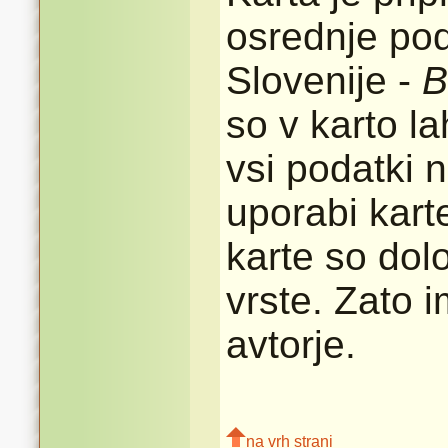
osrednje pod
Slovenije -
B
so v karto l
vsi podatki n
uporabi karte
karte so dolo
vrste. Zato 
avtorje.
na vrh strani