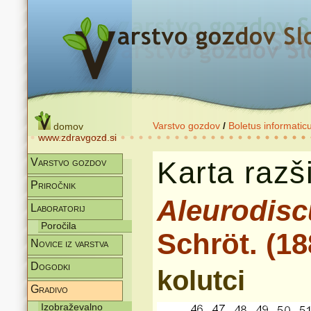
Varstvo gozdov
/
Boletus informatic
domov
www.zdravgozd.si
Karta razši
Varstvo gozdov
Priročnik
Aleurodisc
Laboratorij
Poročila
Schröt. (18
Novice iz varstva
Dogodki
kolutci
Gradivo
Izobraževalno