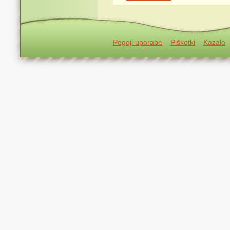
Pogoji uporabe
Piškotki
Kazalo