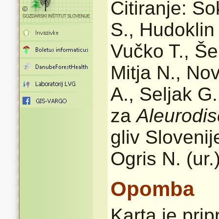
Citiranje: So
S., Hudoklin
Vučko T., Še
Mitja N., Nov
A., Seljak G.
za
Aleurodi
gliv Sloveni
Ogris N. (ur.
Opomba
Karta je pri