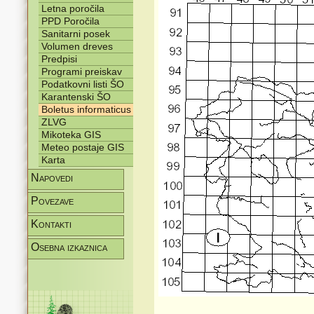
Letna poročila
PPD Poročila
Sanitarni posek
Volumen dreves
Predpisi
Programi preiskav
Podatkovni listi ŠO
Karantenski ŠO
Boletus informaticus
ZLVG
Mikoteka GIS
Meteo postaje GIS
Karta
Napovedi
Povezave
Kontakti
Osebna izkaznica