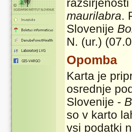
razširjenost
maurilabra
. 
Slovenije
Bo
N. (ur.) (07.
Opomba
Karta je pri
osrednje pod
Slovenije -
B
so v karto l
vsi podatki n