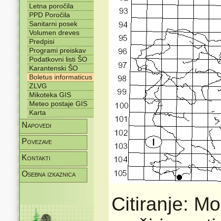
Letna poročila
PPD Poročila
Sanitarni posek
Volumen dreves
Predpisi
Programi preiskav
Podatkovni listi ŠO
Karantenski ŠO
Boletus informaticus
ZLVG
Mikoteka GIS
Meteo postaje GIS
Karta
Napovedi
Povezave
Kontakti
Osebna izkaznica
Citiranje: M