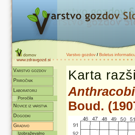
Varstvo gozdov
/
Boletus informatic
domov
www.zdravgozd.si
Karta razši
Varstvo gozdov
Priročnik
Anthracobi
Laboratorij
Poročila
Boud. (190
Novice iz varstva
Dogodki
Gradivo
Izobraževalno