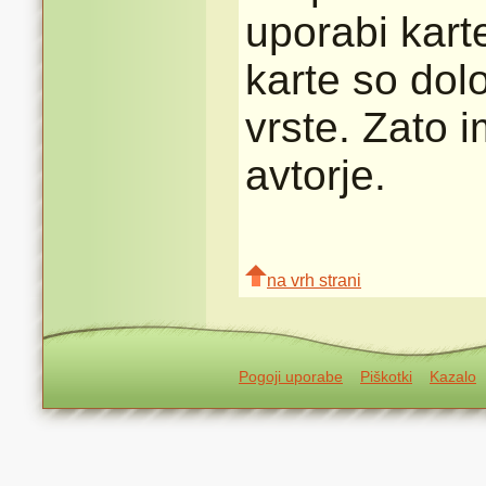
uporabi karte
karte so dolo
vrste. Zato 
avtorje.
na vrh strani
Pogoji uporabe
Piškotki
Kazalo