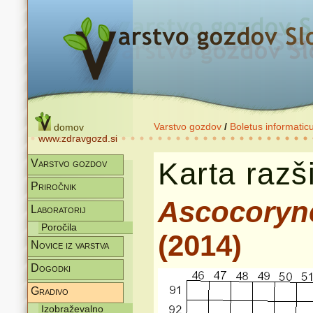
Varstvo gozdov
/
Boletus informatic
domov
www.zdravgozd.si
Karta razši
Varstvo gozdov
Priročnik
Ascocoryne
Laboratorij
Poročila
(2014)
Novice iz varstva
Dogodki
Gradivo
Izobraževalno