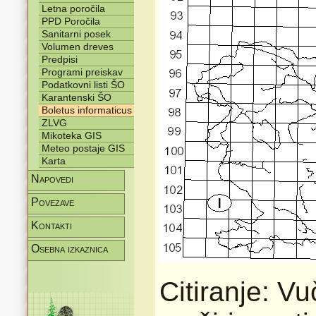
Letna poročila
PPD Poročila
Sanitarni posek
Volumen dreves
Predpisi
Programi preiskav
Podatkovni listi ŠO
Karantenski ŠO
Boletus informaticus
ZLVG
Mikoteka GIS
Meteo postaje GIS
Karta
Napovedi
Povezave
Kontakti
Osebna izkaznica
Citiranje: V