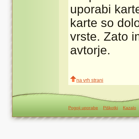
uporabi karte
karte so dolo
vrste. Zato 
avtorje.
na vrh strani
Pogoji uporabe
Piškotki
Kazalo