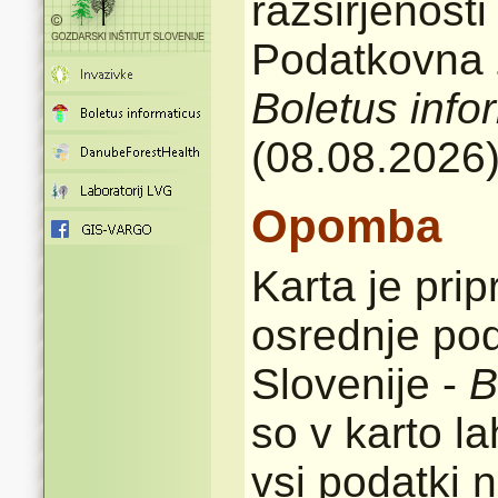
razširjenost
Podatkovna z
Boletus info
(08.08.2026
Opomba
Karta je pri
osrednje pod
Slovenije -
B
so v karto l
vsi podatki n