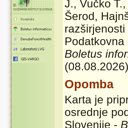
J., Vučko T.
Šerod, Hajnš
razširjenost
Podatkovna z
Boletus info
(08.08.2026
Opomba
Karta je pri
osrednje pod
Slovenije -
B