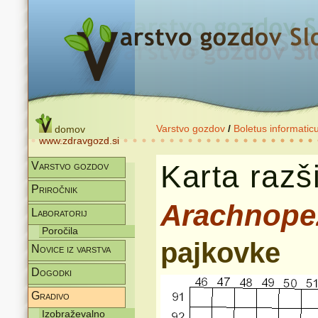
Varstvo gozdov
/
Boletus informatic
domov
www.zdravgozd.si
Karta razši
Varstvo gozdov
Priročnik
Arachnope
Laboratorij
Poročila
pajkovke
Novice iz varstva
Dogodki
Gradivo
Izobraževalno