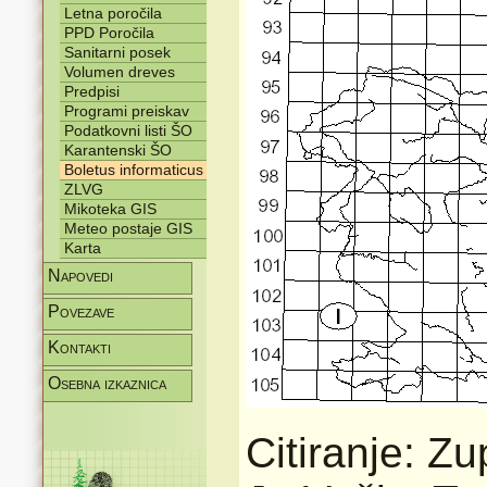
Letna poročila
PPD Poročila
Sanitarni posek
Volumen dreves
Predpisi
Programi preiskav
Podatkovni listi ŠO
Karantenski ŠO
Boletus informaticus
ZLVG
Mikoteka GIS
Meteo postaje GIS
Karta
Napovedi
Povezave
Kontakti
Osebna izkaznica
Citiranje: Zu