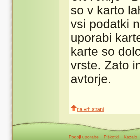
so v karto l
vsi podatki n
uporabi karte
karte so dolo
vrste. Zato 
avtorje.
na vrh strani
Pogoji uporabe
Piškotki
Kazalo