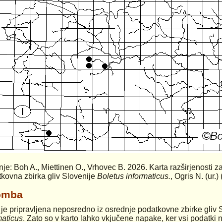
anje: Boh A., Miettinen O., Vrhovec B. 2026. Karta razširjenosti z
kovna zbirka gliv Slovenije
Boletus informaticus.
, Ogris N. (ur.
omba
 je pripravljena neposredno iz osrednje podatkovne zbirke gliv 
maticus
. Zato so v karto lahko vkjučene napake, ker vsi podatki n