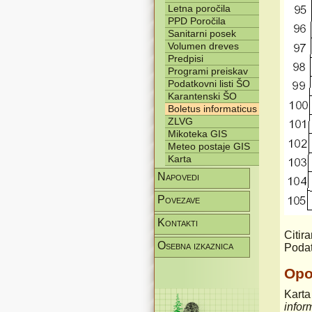
Letna poročila
PPD Poročila
Sanitarni posek
Volumen dreves
Predpisi
Programi preiskav
Podatkovni listi ŠO
Karantenski ŠO
Boletus informaticus
ZLVG
Mikoteka GIS
Meteo postaje GIS
Karta
Napovedi
Povezave
Kontakti
Citir
Osebna izkaznica
Podat
Op
Karta
infor