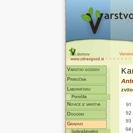
Varstv
domov
www.zdravgozd.si
Kar
Varstvo gozdov
Priročnik
Ant
Laboratorij
zvito
Poročila
Novice iz varstva
Dogodki
Gradivo
Izobraževalno