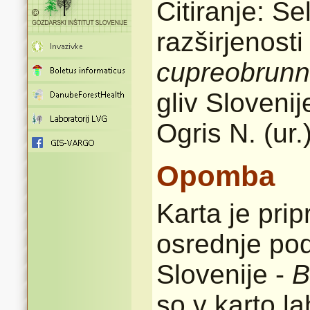
Citiranje: Se
razširjenost
cupreobrun
gliv Sloveni
Ogris N. (ur.
Opomba
Karta je pri
osrednje pod
Slovenije -
B
so v karto l