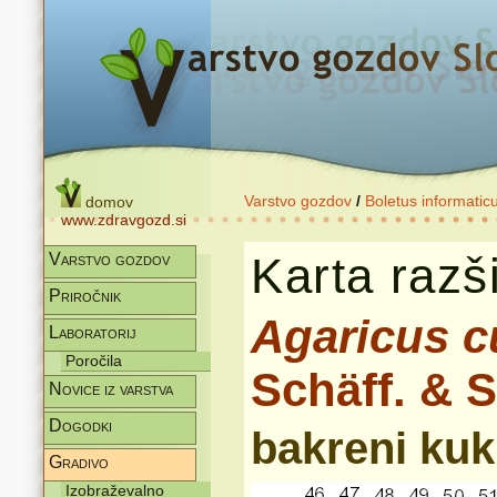
Varstvo gozdov
/
Boletus informatic
domov
www.zdravgozd.si
Karta razši
Varstvo gozdov
Priročnik
Agaricus 
Laboratorij
Poročila
Schäff. & S
Novice iz varstva
Dogodki
bakreni ku
Gradivo
Izobraževalno