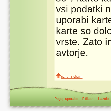
vsi podatki n
uporabi karte
karte so dolo
vrste. Zato 
avtorje.
na vrh strani
Pogoji uporabe
Piškotki
Kazalo