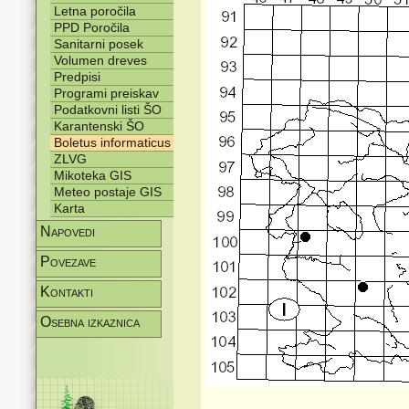
Letna poročila
PPD Poročila
Sanitarni posek
Volumen dreves
Predpisi
Programi preiskav
Podatkovni listi ŠO
Karantenski ŠO
Boletus informaticus
ZLVG
Mikoteka GIS
Meteo postaje GIS
Karta
Napovedi
Povezave
Kontakti
Osebna izkaznica