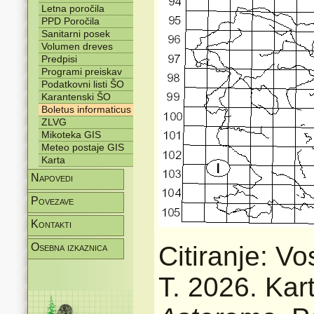
Letna poročila
PPD Poročila
Sanitarni posek
Volumen dreves
Predpisi
Programi preiskav
Podatkovni listi ŠO
Karantenski ŠO
Boletus informaticus
ZLVG
Mikoteka GIS
Meteo postaje GIS
Karta
Napovedi
Povezave
Kontakti
Osebna izkaznica
Citiranje: V
T. 2026. Kart