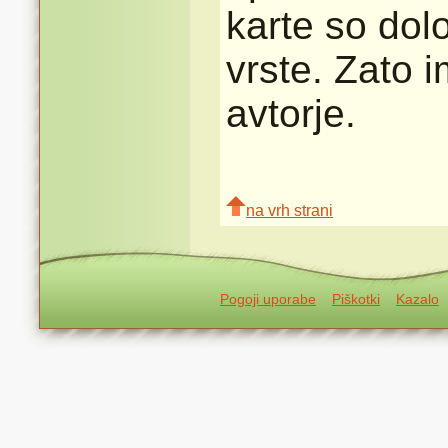
karte so dolo
vrste. Zato 
avtorje.
na vrh strani
Pogoji uporabe
Piškotki
Kazalo