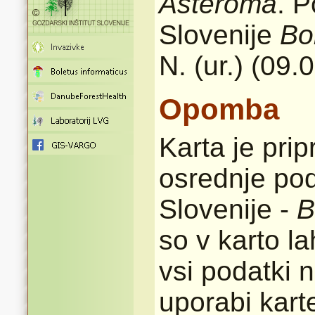
Asteroma
. P
Slovenije
Bo
N. (ur.) (09.
Opomba
Karta je pri
osrednje pod
Slovenije -
B
so v karto l
vsi podatki n
uporabi karte