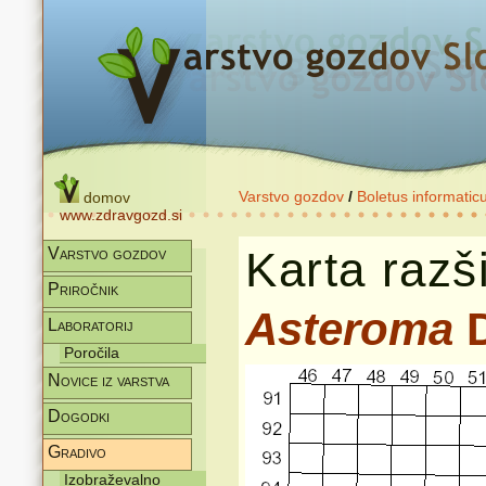
Varstvo gozdov
/
Boletus informatic
domov
www.zdravgozd.si
Karta razši
Varstvo gozdov
Priročnik
Asteroma
D
Laboratorij
Poročila
Novice iz varstva
Dogodki
Gradivo
Izobraževalno