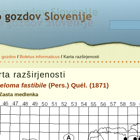
o gozdov
/
Boletus informaticus
/
Karta razširjenosti
ta razširjenosti
eloma fastibile
(Pers.) Quél. (1871)
časta medlenka