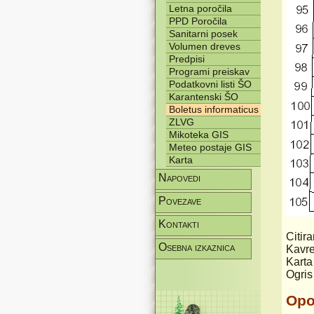
Letna poročila
PPD Poročila
Sanitarni posek
Volumen dreves
Predpisi
Programi preiskav
Podatkovni listi ŠO
Karantenski ŠO
Boletus informaticus
ZLVG
Mikoteka GIS
Meteo postaje GIS
Karta
Napovedi
Povezave
Kontakti
Citir
Osebna izkaznica
Kavre
Karta
Ogris
Op