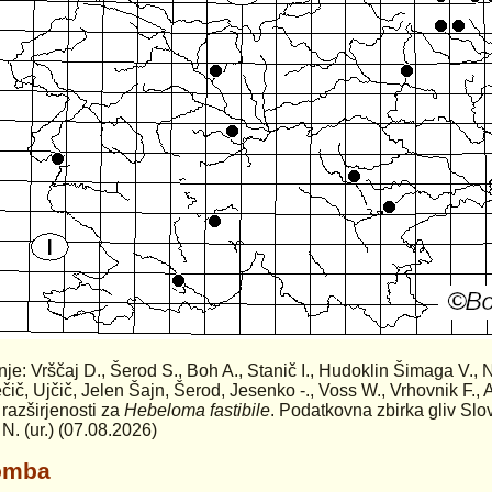
anje: Vrščaj D., Šerod S., Boh A., Stanič I., Hudoklin Šimaga V., 
čič, Ujčič, Jelen Šajn, Šerod, Jesenko -., Voss W., Vrhovnik F., A
 razširjenosti za
Hebeloma fastibile
. Podatkovna zbirka gliv Slo
 N. (ur.) (07.08.2026)
omba