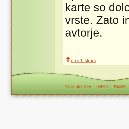
karte so dolo
vrste. Zato 
avtorje.
na vrh strani
Pogoji uporabe
Piškotki
Kazalo