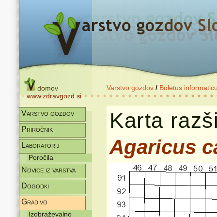
Varstvo gozdov
/
Boletus informatic
domov
www.zdravgozd.si
Karta razši
Varstvo gozdov
Priročnik
Agaricus c
Laboratorij
Poročila
Novice iz varstva
Dogodki
Gradivo
Izobraževalno