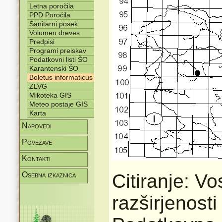
Letna poročila
PPD Poročila
Sanitarni posek
Volumen dreves
Predpisi
Programi preiskav
Podatkovni listi ŠO
Karantenski ŠO
Boletus informaticus
ZLVG
Mikoteka GIS
Meteo postaje GIS
Karta
Napovedi
Povezave
Kontakti
Osebna izkaznica
Citiranje: V
razširjenost