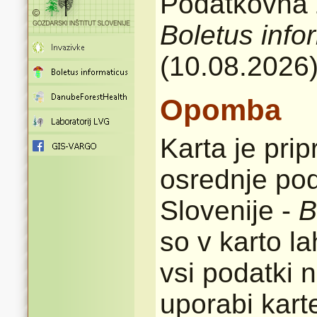
Podatkovna z
Boletus info
(10.08.2026
Opomba
Karta je pri
osrednje pod
Slovenije -
B
so v karto l
vsi podatki n
uporabi karte