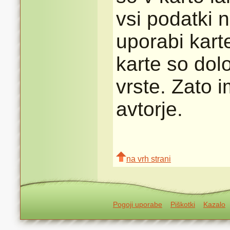
vsi podatki n
uporabi karte
karte so dolo
vrste. Zato 
avtorje.
na vrh strani
Pogoji uporabe
Piškotki
Kazalo