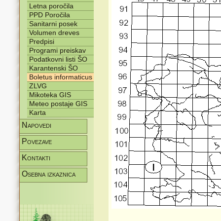
Letna poročila
PPD Poročila
Sanitarni posek
Volumen dreves
Predpisi
Programi preiskav
Podatkovni listi ŠO
Karantenski ŠO
Boletus informaticus
ZLVG
Mikoteka GIS
Meteo postaje GIS
Karta
Napovedi
Povezave
Kontakti
Osebna izkaznica