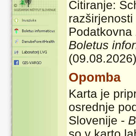
Citiranje: Sc
razširjenost
Podatkovna z
Boletus info
(09.08.2026
Opomba
Karta je pri
osrednje pod
Slovenije -
B
so v karto l