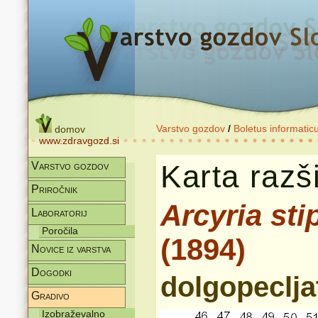
Varstvo gozdov
/
Boletus informatic
domov
www.zdravgozd.si
Karta razši
Varstvo gozdov
Priročnik
Arcyria sti
Laboratorij
Poročila
(1894)
Novice iz varstva
Dogodki
dolgopeclja
Gradivo
Izobraževalno