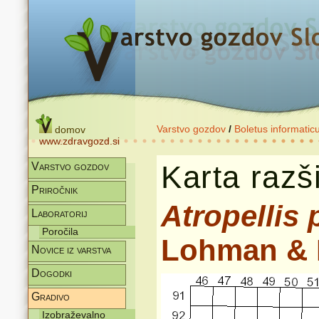
Varstvo gozdov
/
Boletus informatic
domov
www.zdravgozd.si
Karta razši
Varstvo gozdov
Priročnik
Atropellis 
Laboratorij
Poročila
Lohman & E
Novice iz varstva
Dogodki
Gradivo
Izobraževalno