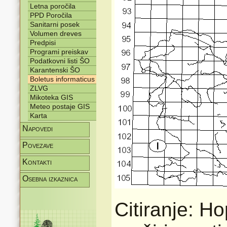
Letna poročila
PPD Poročila
Sanitarni posek
Volumen dreves
Predpisi
Programi preiskav
Podatkovni listi ŠO
Karantenski ŠO
Boletus informaticus
ZLVG
Mikoteka GIS
Meteo postaje GIS
Karta
Napovedi
Povezave
Kontakti
Osebna izkaznica
Citiranje: H