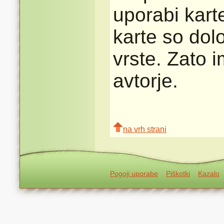
uporabi karte
karte so dolo
vrste. Zato 
avtorje.
na vrh strani
Pogoji uporabe
Piškotki
Kazalo