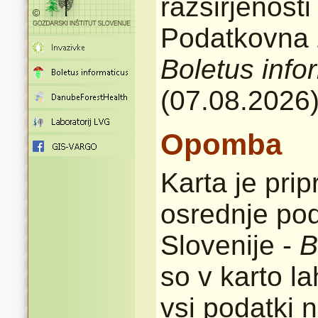
razširjenost
Podatkovna z
Boletus info
(07.08.2026
Opomba
Karta je pri
osrednje pod
Slovenije -
B
so v karto l
vsi podatki n