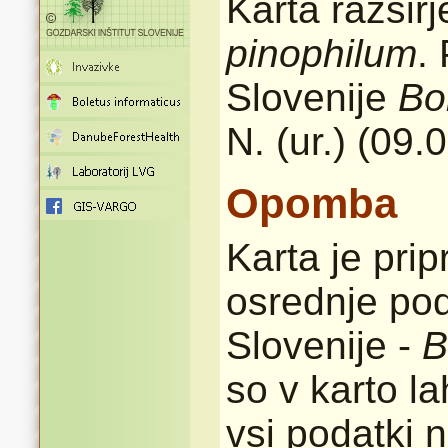
Karta razšir
pinophilum
.
Slovenije
Bo
N. (ur.) (09.
Opomba
Karta je pri
osrednje pod
Slovenije -
B
so v karto l
vsi podatki n