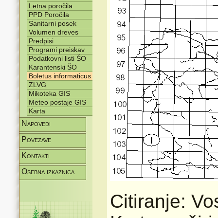
Letna poročila
PPD Poročila
Sanitarni posek
Volumen dreves
Predpisi
Programi preiskav
Podatkovni listi ŠO
Karantenski ŠO
Boletus informaticus
ZLVG
Mikoteka GIS
Meteo postaje GIS
Karta
Napovedi
Povezave
Kontakti
Osebna izkaznica
Citiranje: V