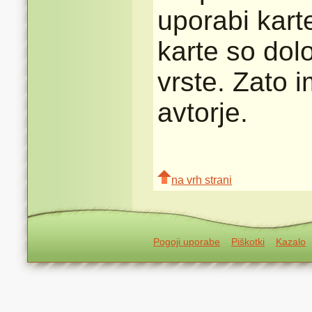
uporabi karte
karte so dolo
vrste. Zato 
avtorje.
na vrh strani
Pogoji uporabe
Piškotki
Kazalo