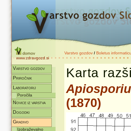
Varstvo gozdov
/
Boletus informatic
domov
www.zdravgozd.si
Karta razši
Varstvo gozdov
Priročnik
Apiospori
Laboratorij
Poročila
(1870)
Novice iz varstva
Dogodki
Gradivo
Izobraževalno