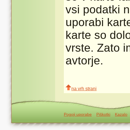
vsi podatki n
uporabi karte
karte so dolo
vrste. Zato 
avtorje.
na vrh strani
Pogoji uporabe
Piškotki
Kazalo