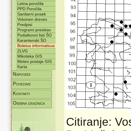
Letna poročila
PPD Poročila
Sanitarni posek
Volumen dreves
Predpisi
Programi preiskav
Podatkovni listi ŠO
Karantenski ŠO
Boletus informaticus
ZLVG
Mikoteka GIS
Meteo postaje GIS
Karta
Napovedi
Povezave
Kontakti
Osebna izkaznica
Citiranje: V