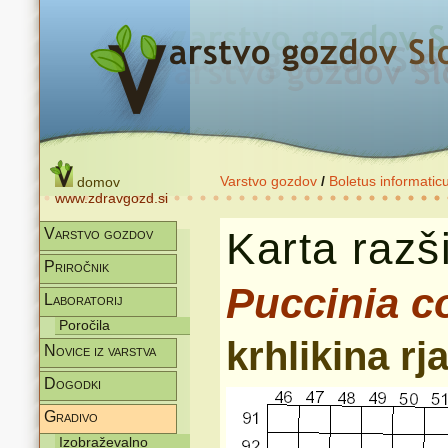
Varstvo gozdov
/
Boletus informatic
domov
www.zdravgozd.si
Karta razši
Varstvo gozdov
Priročnik
Puccinia c
Laboratorij
Poročila
krhlikina rj
Novice iz varstva
Dogodki
Gradivo
Izobraževalno