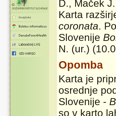
D., Maček J.
Karta razšir
coronata
. P
Slovenije
Bo
N. (ur.) (10.
Opomba
Karta je pri
osrednje pod
Slovenije -
B
so v karto l