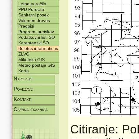
Letna poročila
PPD Poročila
Sanitarni posek
Volumen dreves
Predpisi
Programi preiskav
Podatkovni listi ŠO
Karantenski ŠO
Boletus informaticus
ZLVG
Mikoteka GIS
Meteo postaje GIS
Karta
Napovedi
Povezave
Kontakti
Osebna izkaznica
Citiranje: Po