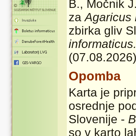
B., Močnik J.
za
Agaricus 
zbirka gliv 
informaticus
(07.08.2026
Opomba
Karta je pri
osrednje pod
Slovenije -
B
so v karto l