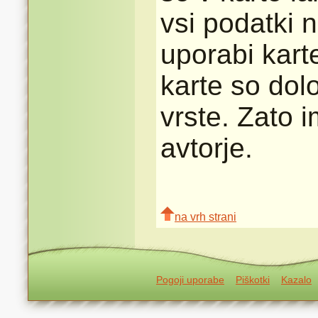
vsi podatki n
uporabi karte
karte so dolo
vrste. Zato 
avtorje.
na vrh strani
Pogoji uporabe
Piškotki
Kazalo