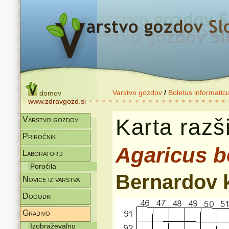
Varstvo gozdov
/
Boletus informatic
domov
www.zdravgozd.si
Karta razši
Varstvo gozdov
Priročnik
Agaricus b
Laboratorij
Poročila
Bernardov
Novice iz varstva
Dogodki
Gradivo
Izobraževalno