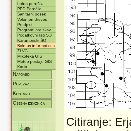
Letna poročila
PPD Poročila
Sanitarni posek
Volumen dreves
Predpisi
Programi preiskav
Podatkovni listi ŠO
Karantenski ŠO
Boletus informaticus
ZLVG
Mikoteka GIS
Meteo postaje GIS
Karta
Napovedi
Povezave
Kontakti
Osebna izkaznica
Citiranje: Er