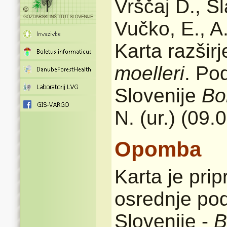
Vrščaj D., S
Vučko, E., A
Karta razšir
moelleri
. Po
Slovenije
Bo
N. (ur.) (09.
Opomba
Karta je pri
osrednje pod
Slovenije -
B