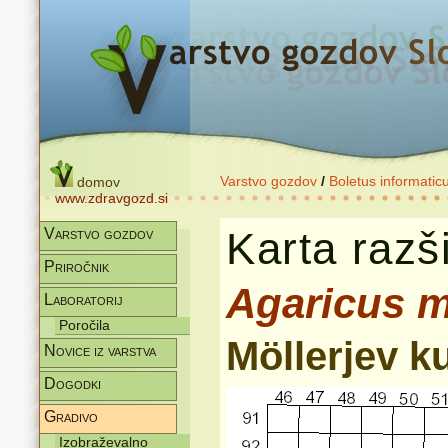
Varstvo gozdov
/
Boletus informatic
domov
www.zdravgozd.si
Karta razši
Varstvo gozdov
Priročnik
Agaricus m
Laboratorij
Poročila
Möllerjev 
Novice iz varstva
Dogodki
Gradivo
Izobraževalno