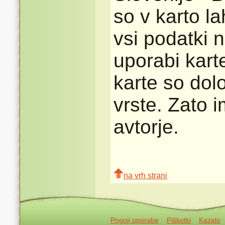
so v karto l
vsi podatki n
uporabi karte
karte so dolo
vrste. Zato 
avtorje.
na vrh strani
Pogoji uporabe
Piškotki
Kazalo