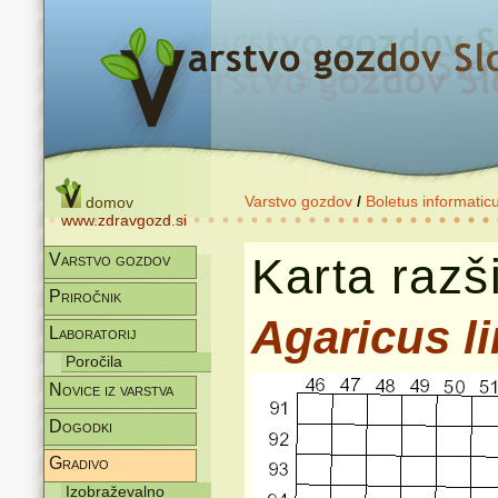
Varstvo gozdov
/
Boletus informatic
domov
www.zdravgozd.si
Karta razši
Varstvo gozdov
Priročnik
Agaricus l
Laboratorij
Poročila
Novice iz varstva
Dogodki
Gradivo
Izobraževalno