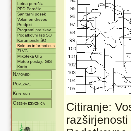
Letna poročila
PPD Poročila
Sanitarni posek
Volumen dreves
Predpisi
Programi preiskav
Podatkovni listi ŠO
Karantenski ŠO
Boletus informaticus
ZLVG
Mikoteka GIS
Meteo postaje GIS
Karta
Napovedi
Povezave
Kontakti
Osebna izkaznica
Citiranje: V
razširjenost