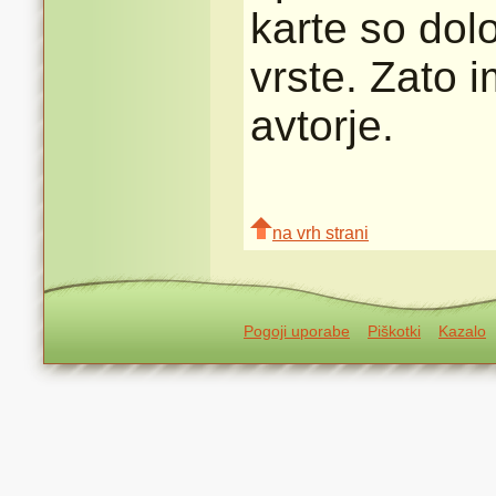
karte so dolo
vrste. Zato 
avtorje.
na vrh strani
Pogoji uporabe
Piškotki
Kazalo