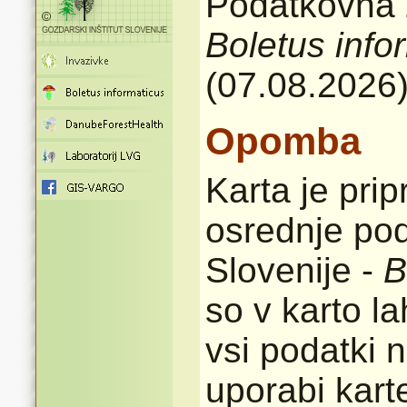
Podatkovna z
Boletus info
(07.08.2026
Opomba
Karta je pri
osrednje pod
Slovenije -
B
so v karto l
vsi podatki n
uporabi karte