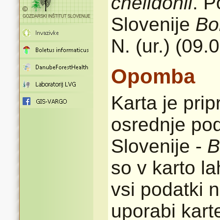
chelidonii
. P
Slovenije
Bo
N. (ur.) (09.
Opomba
Karta je pri
osrednje pod
Slovenije -
B
so v karto l
vsi podatki n
uporabi karte