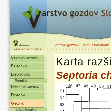
Varstvo gozdov
/
Boletus informatic
domov
www.zdravgozd.si
Karta razši
Varstvo gozdov
Priročnik
Septoria ch
Laboratorij
Poročila
Novice iz varstva
Dogodki
Gradivo
Izobraževalno