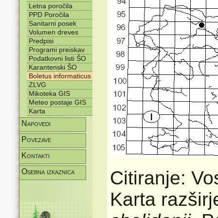
Letna poročila
PPD Poročila
Sanitarni posek
Volumen dreves
Predpisi
Programi preiskav
Podatkovni listi ŠO
Karantenski ŠO
Boletus informaticus
ZLVG
Mikoteka GIS
Meteo postaje GIS
Karta
Napovedi
Povezave
Kontakti
Osebna izkaznica
Citiranje: V
Karta razšir