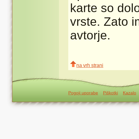
karte so dolo
vrste. Zato 
avtorje.
na vrh strani
Pogoji uporabe
Piškotki
Kazalo