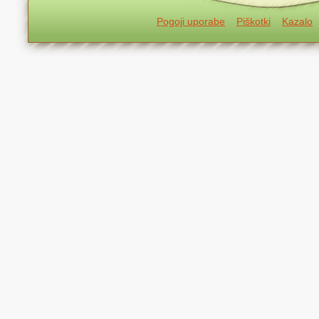
Pogoji uporabe
Piškotki
Kazalo