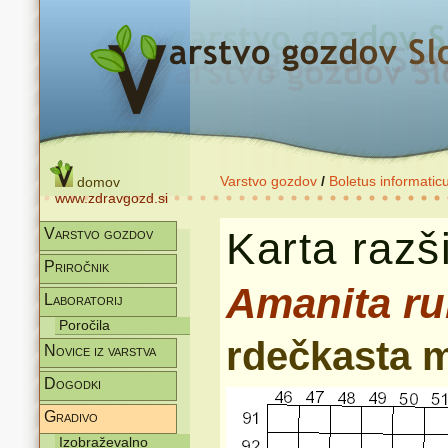
Varstvo gozdov
/
Boletus informatic
domov
www.zdravgozd.si
Karta razši
Varstvo gozdov
Priročnik
Amanita r
Laboratorij
Poročila
rdečkasta 
Novice iz varstva
Dogodki
Gradivo
Izobraževalno