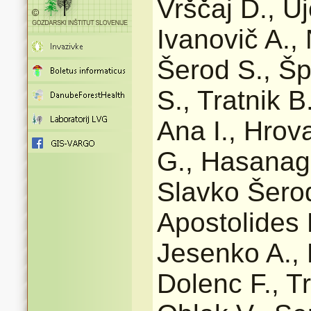
Vrščaj D., Uj
Ivanovič A.,
Šerod S., Šp
S., Tratnik B
Ana I., Hrova
G., Hasanagi
Slavko Šerod 
Apostolides 
Jesenko A., 
Dolenc F., Tr