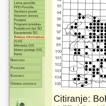
Letna poročila
PPD Poročila
Sanitarni posek
Volumen dreves
Predpisi
Programi preiskav
Podatkovni listi ŠO
Karantenski ŠO
Boletus informaticus
ZLVG
Mikoteka GIS
Meteo postaje GIS
Karta
Napovedi
Povezave
Kontakti
Osebna izkaznica
Citiranje: Bo