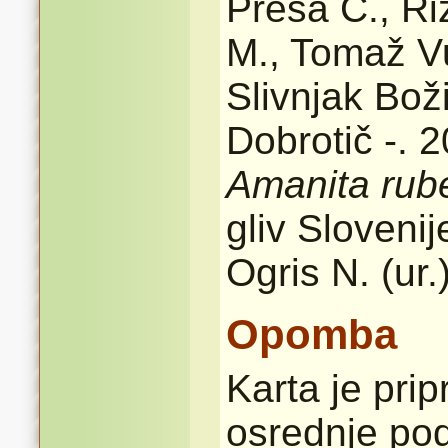
Preša Č., Riž
M., Tomaž Vu
Slivnjak Bož
Dobrotič -. 2
Amanita rub
gliv Sloveni
Ogris N. (ur.
Opomba
Karta je pri
osrednje pod