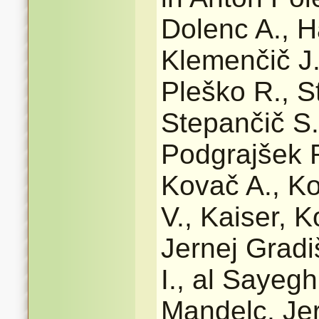
Dolenc A., H
Klemenčič J.
Pleško R., St
Stepančič S.
Podgrajšek R
Kovač A., Ko
V., Kaiser, K
Jernej Gradi
I., al Sayeg
Mandelc, Jer