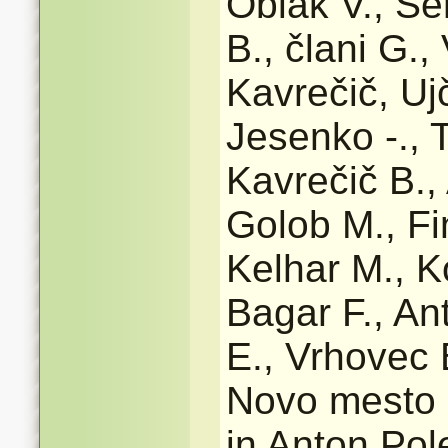
Oblak V., Se
B., člani G.,
Kavrečič, Uj
Jesenko -., 
Kavrečič B., 
Golob M., Fi
Kelhar M., Ko
Bagar F., An
E., Vrhovec 
Novo mesto -
in Anton Pole