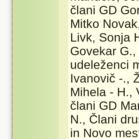
člani GD Gorj
Mitko Novak,
Livk, Sonja 
Govekar G., U
udeleženci m
Ivanovič -.,
Mihela - H.,
člani GD Mar
N., Člani dr
in Novo mest