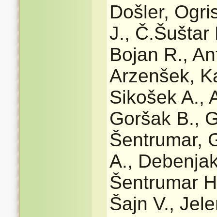
Došler, Ogri
J., Č.Šuštar 
Bojan R., An
Arzenšek, Ka
Sikošek A., A
Goršak B., G
Šentrumar, 
A., Debenjak
Šentrumar Ho
Šajn V., Jele