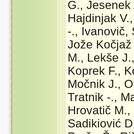
G., Jesenek
Hajdinjak V.,
-., Ivanovič,
Jože Kočjaž 
M., Lekše J.
Koprek F., K
Močnik J., O
Tratnik -., 
Hrovatič M.,
Sadikiović D.