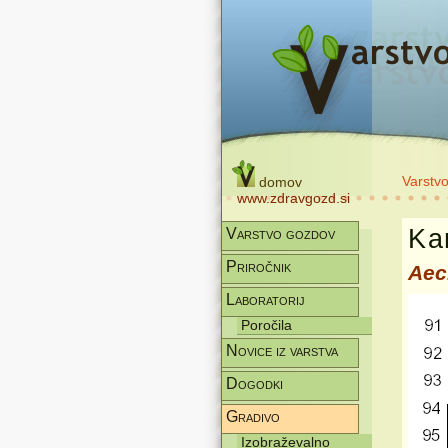
Varstv
domov
www.zdravgozd.si
Kar
Varstvo gozdov
Priročnik
Aec
Laboratorij
Poročila
Novice iz varstva
Dogodki
Gradivo
Izobraževalno