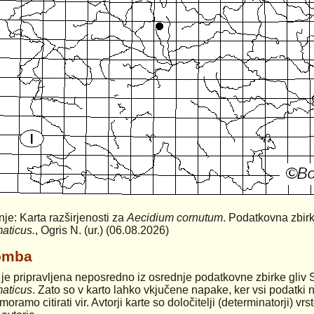
anje: Karta razširjenosti za
Aecidium cornutum
. Podatkovna zbirk
maticus.
, Ogris N. (ur.) (06.08.2026)
omba
 je pripravljena neposredno iz osrednje podatkovne zbirke gliv 
maticus
. Zato so v karto lahko vkjučene napake, ker vsi podatki n
moramo citirati vir. Avtorji karte so določitelji (determinatorji) v