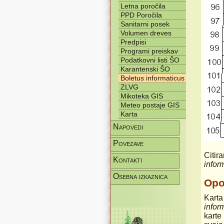
Letna poročila
PPD Poročila
Sanitarni posek
Volumen dreves
Predpisi
Programi preiskav
Podatkovni listi ŠO
Karantenski ŠO
Boletus informaticus
ZLVG
Mikoteka GIS
Meteo postaje GIS
Karta
Napovedi
Povezave
Citir
Kontakti
infor
Osebna izkaznica
Op
Karta
infor
karte 