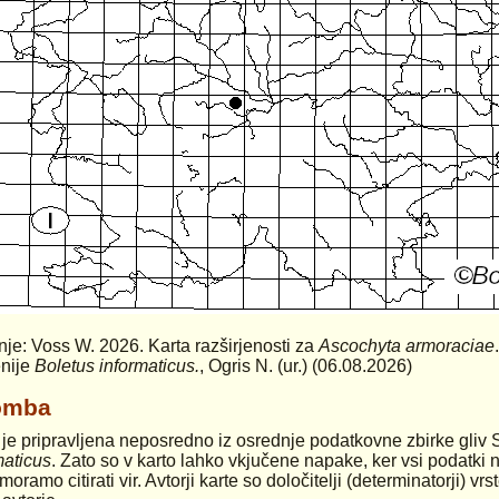
anje: Voss W. 2026. Karta razširjenosti za
Ascochyta armoraciae
nije
Boletus informaticus.
, Ogris N. (ur.) (06.08.2026)
omba
 je pripravljena neposredno iz osrednje podatkovne zbirke gliv 
maticus
. Zato so v karto lahko vkjučene napake, ker vsi podatki n
moramo citirati vir. Avtorji karte so določitelji (determinatorji) v