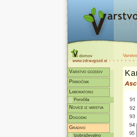
Varstv
domov
www.zdravgozd.si
Kar
Varstvo gozdov
Priročnik
Asc
Laboratorij
Poročila
Novice iz varstva
Dogodki
Gradivo
Izobraževalno