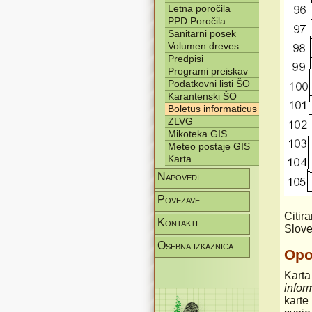
Letna poročila
PPD Poročila
Sanitarni posek
Volumen dreves
Predpisi
Programi preiskav
Podatkovni listi ŠO
Karantenski ŠO
Boletus informaticus
ZLVG
Mikoteka GIS
Meteo postaje GIS
Karta
Napovedi
Povezave
Citir
Kontakti
Slove
Osebna izkaznica
Op
Karta
infor
karte 