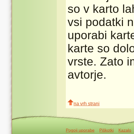
so v karto l
vsi podatki n
uporabi karte
karte so dolo
vrste. Zato 
avtorje.
na vrh strani
Pogoji uporabe
Piškotki
Kazalo