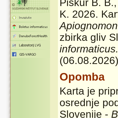
Piškur B. B.
K. 2026. Kart
Apiognomoni
zbirka gliv 
informaticus
(06.08.2026
Opomba
Karta je pri
osrednje pod
Slovenije -
B