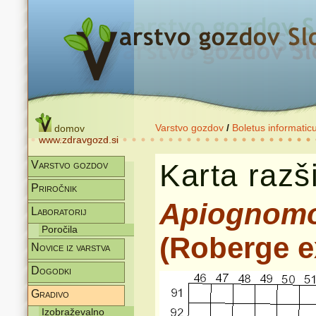
Varstvo gozdov
/
Boletus informatic
domov
www.zdravgozd.si
Karta razši
Varstvo gozdov
Priročnik
Apiognomo
Laboratorij
Poročila
(Roberge e
Novice iz varstva
Dogodki
Gradivo
Izobraževalno