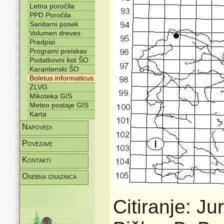
Letna poročila
PPD Poročila
Sanitarni posek
Volumen dreves
Predpisi
Programi preiskav
Podatkovni listi ŠO
Karantenski ŠO
Boletus informaticus
ZLVG
Mikoteka GIS
Meteo postaje GIS
Karta
Napovedi
Povezave
Kontakti
Osebna izkaznica
Citiranje: Ju