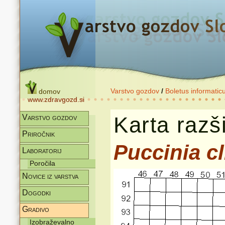
Varstvo gozdov
/
Boletus informatic
domov
www.zdravgozd.si
Karta razši
Varstvo gozdov
Priročnik
Puccinia cl
Laboratorij
Poročila
Novice iz varstva
Dogodki
Gradivo
Izobraževalno