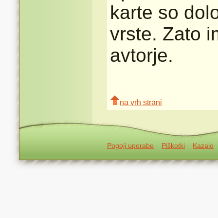
karte so dolo
vrste. Zato 
avtorje.
na vrh strani
Pogoji uporabe
Piškotki
Kazalo