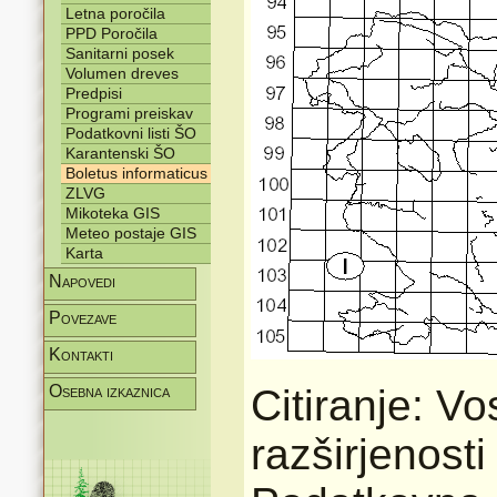
Letna poročila
PPD Poročila
Sanitarni posek
Volumen dreves
Predpisi
Programi preiskav
Podatkovni listi ŠO
Karantenski ŠO
Boletus informaticus
ZLVG
Mikoteka GIS
Meteo postaje GIS
Karta
Napovedi
Povezave
Kontakti
Osebna izkaznica
Citiranje: V
razširjenost