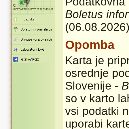
Podatkovna z
Boletus info
(06.08.2026
Opomba
Karta je pri
osrednje pod
Slovenije -
B
so v karto l
vsi podatki n
uporabi karte