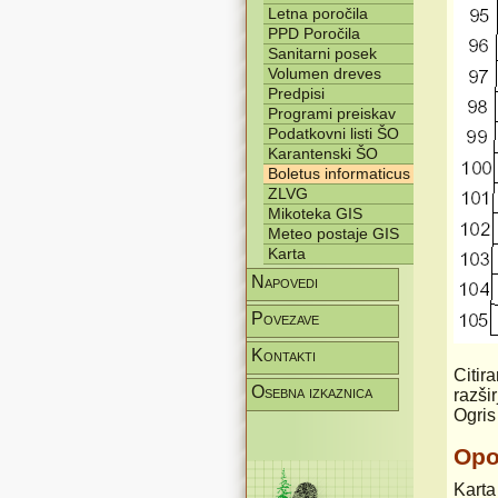
Letna poročila
PPD Poročila
Sanitarni posek
Volumen dreves
Predpisi
Programi preiskav
Podatkovni listi ŠO
Karantenski ŠO
Boletus informaticus
ZLVG
Mikoteka GIS
Meteo postaje GIS
Karta
Napovedi
Povezave
Kontakti
Citira
Osebna izkaznica
razši
Ogris
Op
Karta