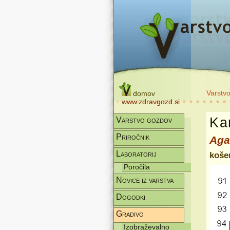
Varstv
domov
www.zdravgozd.si
Kar
Varstvo gozdov
Priročnik
Aga
Laboratorij
koše
Poročila
Novice iz varstva
Dogodki
Gradivo
Izobraževalno