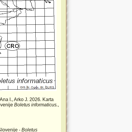
 Ana I., Arko J. 2026. Karta
ovenije
Boletus informaticus.
,
Slovenije -
Boletus