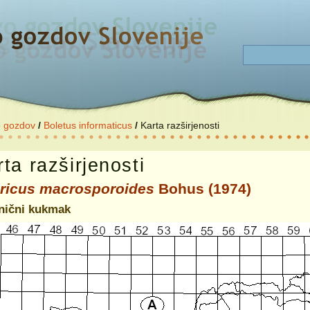
o gozdov
/
Boletus informaticus
/
Karta razširjenosti
ta razširjenosti
ricus macrosporoides
Bohus (1974)
nični kukmak