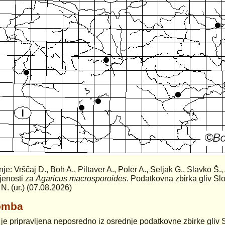
nje: Vrščaj D., Boh A., Piltaver A., Poler A., Seljak G., Slavko Š.,
rjenosti za
Agaricus macrosporoides
. Podatkovna zbirka gliv Sl
 N. (ur.) (07.08.2026)
omba
 je pripravljena neposredno iz osrednje podatkovne zbirke gliv 