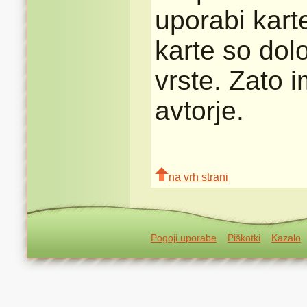
uporabi karte
karte so dolo
vrste. Zato 
avtorje.
na vrh strani
Pogoji uporabe
Piškotki
Kazalo