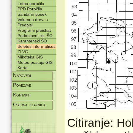
Letna poročila
PPD Poročila
Sanitarni posek
Volumen dreves
Predpisi
Programi preiskav
Podatkovni listi ŠO
Karantenski ŠO
Boletus informaticus
ZLVG
Mikoteka GIS
Meteo postaje GIS
Karta
Napovedi
Povezave
Kontakti
Osebna izkaznica
Citiranje: Ho