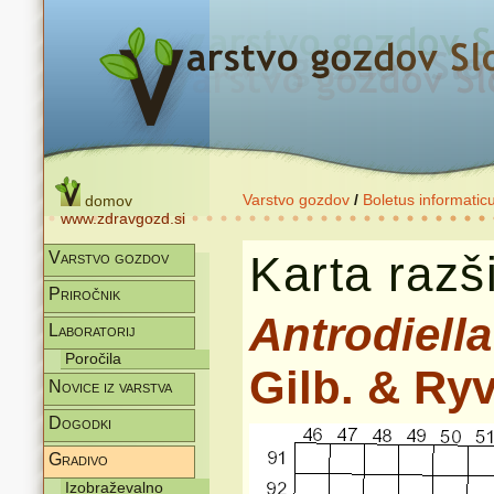
Varstvo gozdov
/
Boletus informatic
domov
www.zdravgozd.si
Karta razši
Varstvo gozdov
Priročnik
Antrodiella
Laboratorij
Poročila
Gilb. & Ry
Novice iz varstva
Dogodki
Gradivo
Izobraževalno