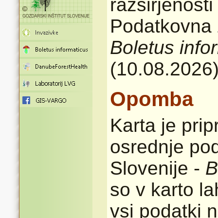
razširjenost
Podatkovna z
Boletus info
(10.08.2026
Opomba
Karta je pri
osrednje pod
Slovenije -
B
so v karto l
vsi podatki n