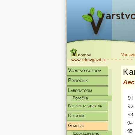
Varstv
domov
www.zdravgozd.si
Kar
Varstvo gozdov
Priročnik
Aec
Laboratorij
Poročila
Novice iz varstva
Dogodki
Gradivo
Izobraževalno