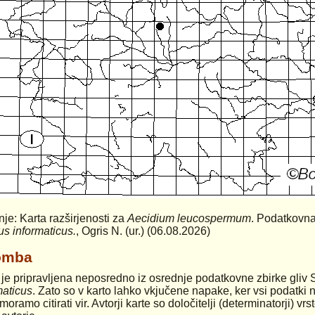
anje: Karta razširjenosti za
Aecidium leucospermum
. Podatkovna
us informaticus.
, Ogris N. (ur.) (06.08.2026)
omba
 je pripravljena neposredno iz osrednje podatkovne zbirke gliv 
maticus
. Zato so v karto lahko vkjučene napake, ker vsi podatki n
moramo citirati vir. Avtorji karte so določitelji (determinatorji) v