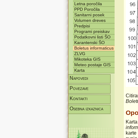
Letna poročila
PPD Poročila
Sanitarni posek
Volumen dreves
Predpisi
Programi preiskav
Podatkovni listi ŠO
Karantenski ŠO
Boletus informaticus
ZLVG
Mikoteka GIS
Meteo postaje GIS
Karta
Napovedi
Povezave
Citir
Kontakti
Bolet
Osebna izkaznica
Op
Karta
infor
karte 