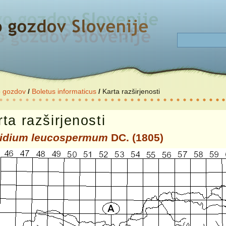
o gozdov
/
Boletus informaticus
/
Karta razširjenosti
ta razširjenosti
idium leucospermum
DC. (1805)