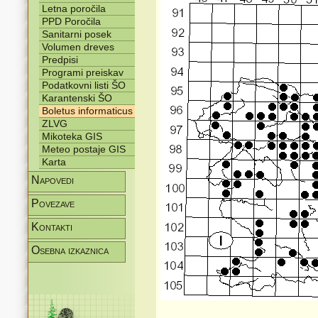
Letna poročila
PPD Poročila
Sanitarni posek
Volumen dreves
Predpisi
Programi preiskav
Podatkovni listi ŠO
Karantenski ŠO
Boletus informaticus
ZLVG
Mikoteka GIS
Meteo postaje GIS
Karta
Napovedi
Povezave
Kontakti
Osebna izkaznica