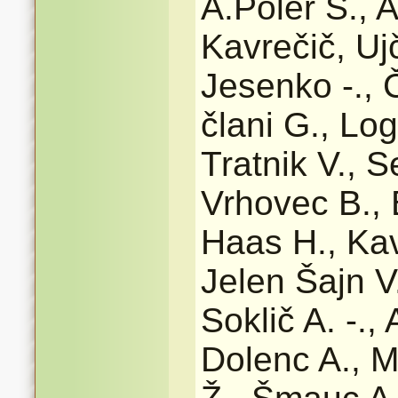
A.Poler S., A
Kavrečič, Uj
Jesenko -., 
člani G., Log
Tratnik V., S
Vrhovec B., 
Haas H., Kav
Jelen Šajn V
Soklič A. -.,
Dolenc A., 