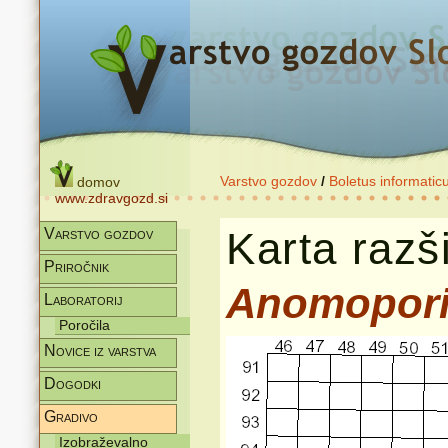
Varstvo gozdov
/
Boletus informatic
domov
www.zdravgozd.si
Karta razši
Varstvo gozdov
Priročnik
Anomopor
Laboratorij
Poročila
Novice iz varstva
Dogodki
Gradivo
Izobraževalno