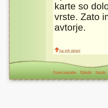
karte so dolo
vrste. Zato 
avtorje.
na vrh strani
Pogoji uporabe
Piškotki
Kazalo