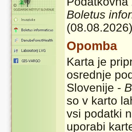
Podatkovna z
Boletus info
(08.08.2026
Opomba
Karta je pri
osrednje pod
Slovenije -
B
so v karto l
vsi podatki n
uporabi karte