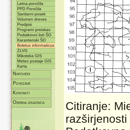
Letna poročila
PPD Poročila
Sanitarni posek
Volumen dreves
Predpisi
Programi preiskav
Podatkovni listi ŠO
Karantenski ŠO
Boletus informaticus
ZLVG
Mikoteka GIS
Meteo postaje GIS
Karta
Napovedi
Povezave
Kontakti
Osebna izkaznica
Citiranje: Mi
razširjenost