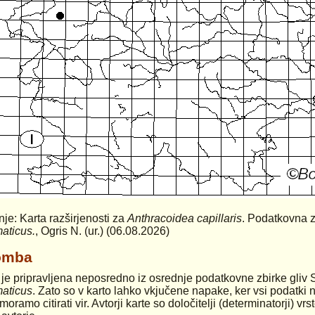
anje: Karta razširjenosti za
Anthracoidea capillaris
. Podatkovna z
maticus.
, Ogris N. (ur.) (06.08.2026)
omba
 je pripravljena neposredno iz osrednje podatkovne zbirke gliv 
maticus
. Zato so v karto lahko vkjučene napake, ker vsi podatki n
moramo citirati vir. Avtorji karte so določitelji (determinatorji) v