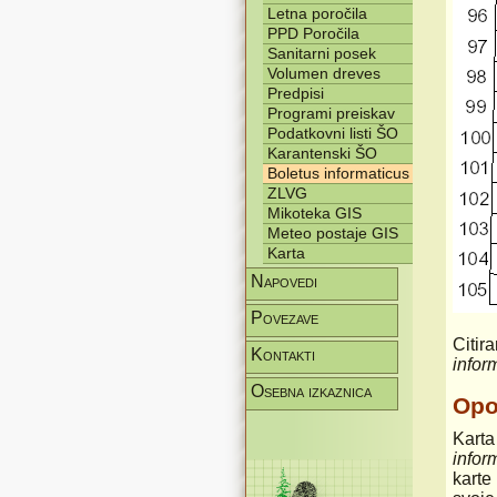
Letna poročila
PPD Poročila
Sanitarni posek
Volumen dreves
Predpisi
Programi preiskav
Podatkovni listi ŠO
Karantenski ŠO
Boletus informaticus
ZLVG
Mikoteka GIS
Meteo postaje GIS
Karta
Napovedi
Povezave
Citir
Kontakti
infor
Osebna izkaznica
Op
Karta
infor
karte 