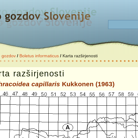
o gozdov
/
Boletus informaticus
/
Karta razširjenosti
ta razširjenosti
hracoidea capillaris
Kukkonen (1963)