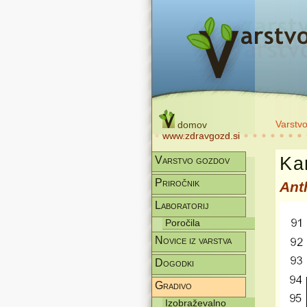
Varstv
domov
www.zdravgozd.si
Kar
Varstvo gozdov
Priročnik
Ant
Laboratorij
Poročila
Novice iz varstva
Dogodki
Gradivo
Izobraževalno