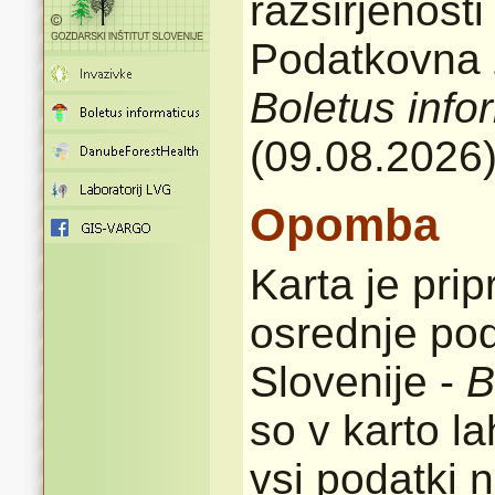
razširjenost
Podatkovna z
Boletus info
(09.08.2026
Opomba
Karta je pri
osrednje pod
Slovenije -
B
so v karto l
vsi podatki n