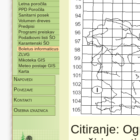
Letna poročila
PPD Poročila
Sanitarni posek
Volumen dreves
Predpisi
Programi preiskav
Podatkovni listi ŠO
Karantenski ŠO
Boletus informaticus
ZLVG
Mikoteka GIS
Meteo postaje GIS
Karta
Napovedi
Povezave
Kontakti
Osebna izkaznica
Citiranje: Og