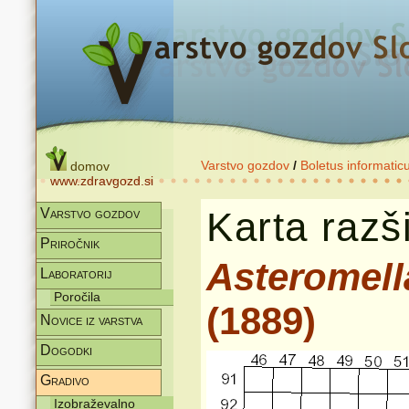
Varstvo gozdov
/
Boletus informatic
domov
www.zdravgozd.si
Karta razši
Varstvo gozdov
Priročnik
Asteromella
Laboratorij
Poročila
(1889)
Novice iz varstva
Dogodki
Gradivo
Izobraževalno