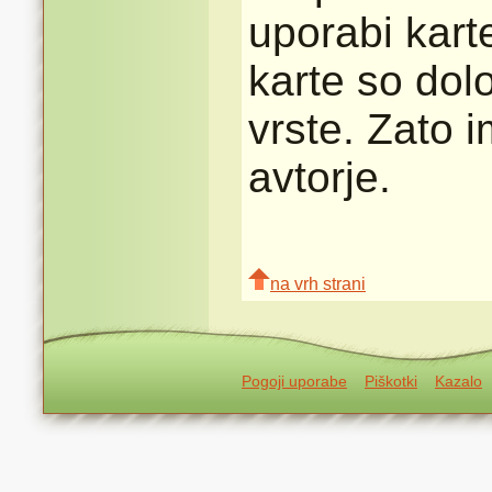
uporabi karte
karte so dolo
vrste. Zato 
avtorje.
na vrh strani
Pogoji uporabe
Piškotki
Kazalo