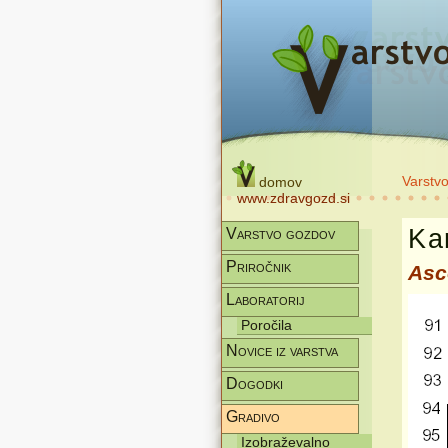
Varstv
domov
www.zdravgozd.si
Kar
Varstvo gozdov
Priročnik
Asc
Laboratorij
Poročila
Novice iz varstva
Dogodki
Gradivo
Izobraževalno