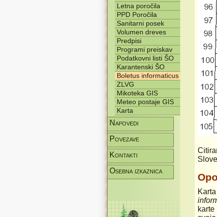
Letna poročila
PPD Poročila
Sanitarni posek
Volumen dreves
Predpisi
Programi preiskav
Podatkovni listi ŠO
Karantenski ŠO
Boletus informaticus
ZLVG
Mikoteka GIS
Meteo postaje GIS
Karta
Napovedi
Povezave
Citir
Kontakti
Slove
Osebna izkaznica
Op
Karta
infor
karte 