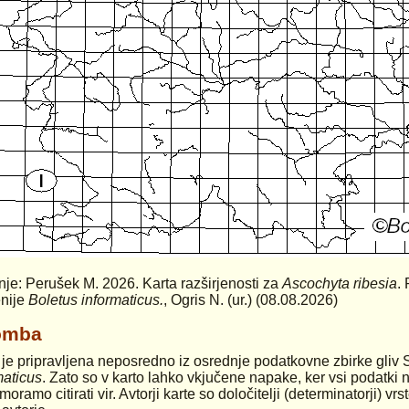
anje: Perušek M. 2026. Karta razširjenosti za
Ascochyta ribesia
.
nije
Boletus informaticus.
, Ogris N. (ur.) (08.08.2026)
omba
 je pripravljena neposredno iz osrednje podatkovne zbirke gliv 
maticus
. Zato so v karto lahko vkjučene napake, ker vsi podatki n
moramo citirati vir. Avtorji karte so določitelji (determinatorji) v